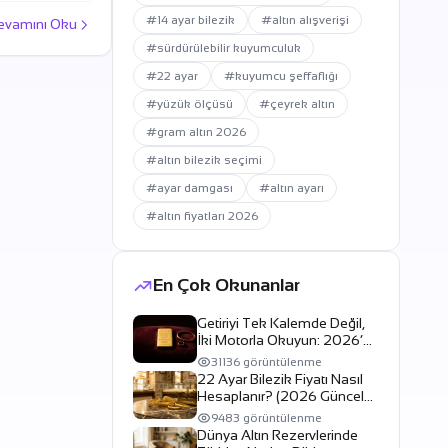
#14 ayar bilezik
#altın alışverişi
evamını Oku
#sürdürülebilir kuyumculuk
#22 ayar
#kuyumcu şeffaflığı
#yüzük ölçüsü
#çeyrek altın
#gram altın 2026
#altın bilezik seçimi
#ayar damgası
#altın ayarı
#altın fiyatları 2026
En Çok Okunanlar
Getiriyi Tek Kalemde Değil,
İki Motorla Okuyun: 2026’da
Altın mı Döviz mi?
31136 görüntülenme
22 Ayar Bilezik Fiyatı Nasıl
Hesaplanır? (2026 Güncel
Rehber)
9483 görüntülenme
Dünya Altın Rezervlerinde