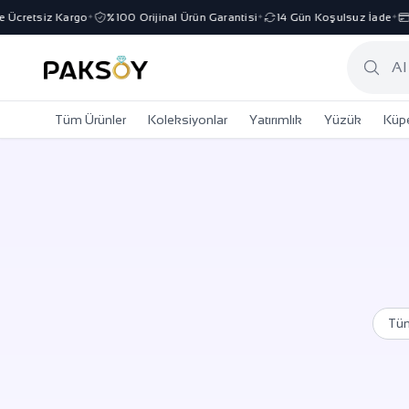
Ücretsiz Kargo
%100 Orijinal Ürün Garantisi
14 Gün Koşulsuz İade
3 
✦
✦
✦
Tüm Ürünler
Koleksiyonlar
Yatırımlık
Yüzük
Küp
Tü