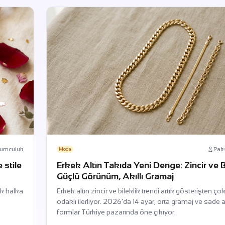
yumculuk
Pak
Moda
 stile
Erkek Altın Takıda Yeni Denge: Zincir ve B
Güçlü Görünüm, Akıllı Gramaj
ük halka
Erkek altın zincir ve bileklik trendi artık gösterişten ço
odaklı ilerliyor. 2026’da 14 ayar, orta gramaj ve sade
formlar Türkiye pazarında öne çıkıyor.