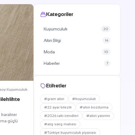
Kategoriler
Kuyumculuk
20
Altın Bilgi
14
Moda
10
Haberler
7
Etiketler
soy Kuyumculuk
ileklikte
#gram altın
#kuyumculuk
#22 ayar bilezik
#altın bozdurma
k karakter
#2026 takı trendleri
#altın yatırımı
 ama güçlü
#alış satış makası
#Türkiye kuyumculuk piyasası