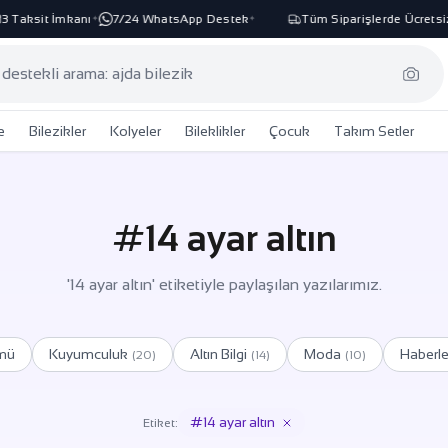
Taksit İmkanı
7/24 WhatsApp Destek
Tüm Siparişlerde Ücretsiz 
✦
✦
e
Bilezikler
Kolyeler
Bileklikler
Çocuk
Takım Setler
#14 ayar altın
'14 ayar altın' etiketiyle paylaşılan yazılarımız.
mü
Kuyumculuk
Altın Bilgi
Moda
Haberle
(20)
(14)
(10)
#14 ayar altın
Etiket: