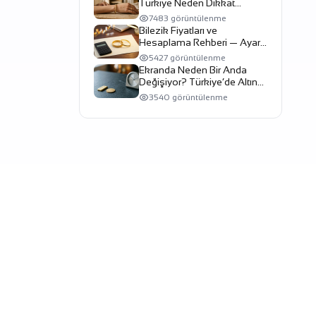
Türkiye Neden Dikkat
Çekiyor?
7483 görüntülenme
Bilezik Fiyatları ve
Hesaplama Rehberi — Ayar,
Gram, İşçilik
5427 görüntülenme
Ekranda Neden Bir Anda
Değişiyor? Türkiye’de Altın
Fiyatını Hareket Ettiren 6
3540 görüntülenme
Temel Dinamik