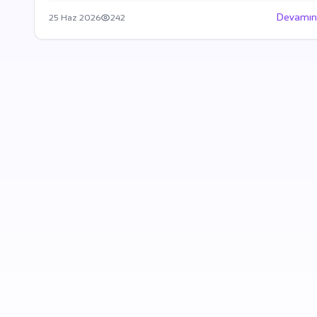
Devamın
25 Haz 2026
242