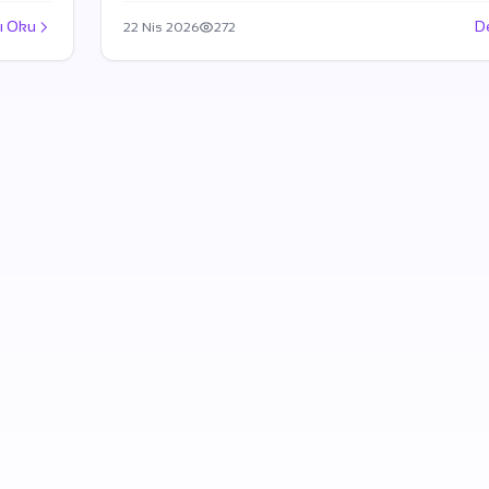
ı Oku
D
22 Nis 2026
272