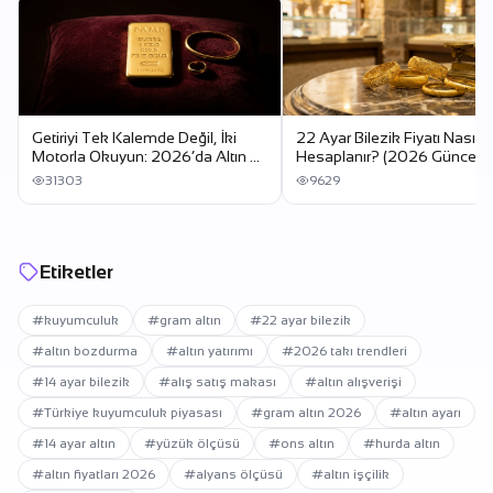
Getiriyi Tek Kalemde Değil, İki
22 Ayar Bilezik Fiyatı Nasıl
Motorla Okuyun: 2026’da Altın mı
Hesaplanır? (2026 Güncel
Döviz mi?
Rehber)
31303
9629
Etiketler
#kuyumculuk
#gram altın
#22 ayar bilezik
#altın bozdurma
#altın yatırımı
#2026 takı trendleri
#14 ayar bilezik
#alış satış makası
#altın alışverişi
#Türkiye kuyumculuk piyasası
#gram altın 2026
#altın ayarı
#14 ayar altın
#yüzük ölçüsü
#ons altın
#hurda altın
#altın fiyatları 2026
#alyans ölçüsü
#altın işçilik