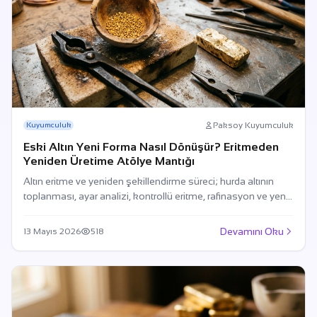
Paksoy Kuyumculuk
Kuyumculuk
Eski Altın Yeni Forma Nasıl Dönüşür? Eritmeden
Yeniden Üretime Atölye Mantığı
Altın eritme ve yeniden şekillendirme süreci; hurda altının
toplanması, ayar analizi, kontrollü eritme, rafinasyon ve yeni
ürüne dönüşüm adımlarından oluşur. Türkiye’de bu süreç
artık yalnızca zanaatkârlık değil, aynı zamanda izlenebilirlik
Devamını Oku
13 Mayıs 2026
518
ve verimlilik meselesidir.