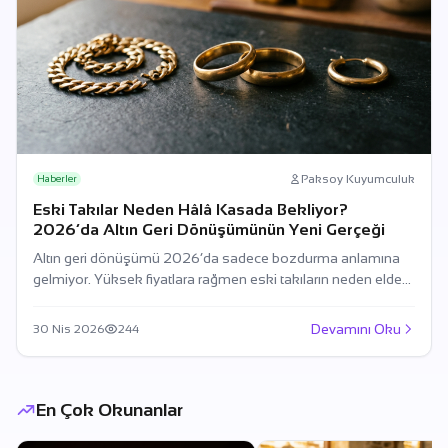
Paksoy Kuyumculuk
Haberler
Eski Takılar Neden Hâlâ Kasada Bekliyor?
2026’da Altın Geri Dönüşümünün Yeni Gerçeği
Altın geri dönüşümü 2026’da sadece bozdurma anlamına
gelmiyor. Yüksek fiyatlara rağmen eski takıların neden elde
tutulduğunu, sektörün nasıl dönüştüğünü ve yenileme
hizmetlerinin neden öne çıktığını inceliyoruz.
Devamını Oku
30 Nis 2026
244
En Çok Okunanlar