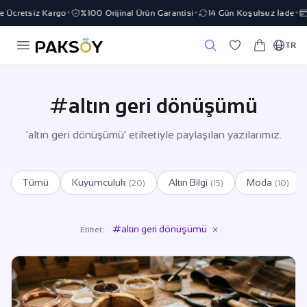
 Ücretsiz Kargo
%100 Orijinal Ürün Garantisi
14 Gün Koşulsuz İade
3
✦
✦
✦
TR
#altın geri dönüşümü
'altın geri dönüşümü' etiketiyle paylaşılan yazılarımız.
Tümü
Kuyumculuk
Altın Bilgi
Moda
(20)
(15)
(10)
#altın geri dönüşümü
Etiket: