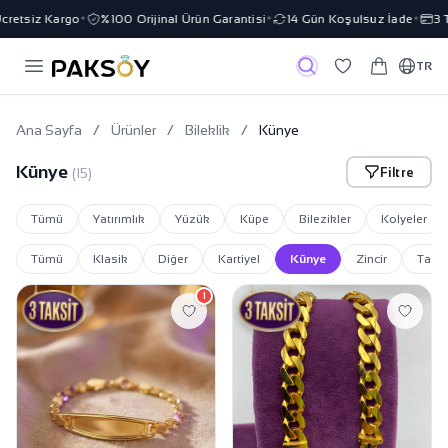
etsiz Kargo
%100 Orijinal Ürün Garantisi
14 Gün Koşulsuz İade
3 Tak
✦
✦
✦
TR
Ana Sayfa
/
Ürünler
/
Bileklik
/
Künye
Künye
Filtre
(15)
Tümü
Yatırımlık
Yüzük
Küpe
Bilezikler
Kolyeler
Tümü
Klasik
Diğer
Kartiyel
Künye
Zincir
Taşlı
1