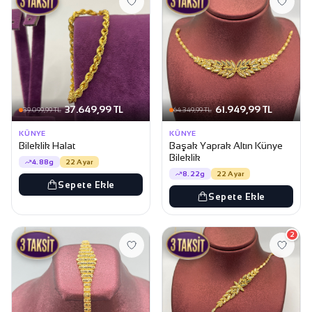
37.649,99 TL
61.949,99 TL
39.099,99 TL
64.349,99 TL
KÜNYE
KÜNYE
Bileklik Halat
Başak Yaprak Altın Künye
Bileklik
4.88g
22 Ayar
8.22g
22 Ayar
Sepete Ekle
Sepete Ekle
2