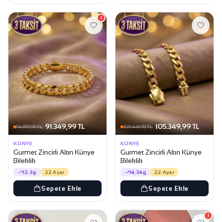
1
91.349,99 TL
105.349,99 TL
94.899,99 TL
109.449,99 TL
KÜNYE
KÜNYE
Gurmet Zincirli Altın Künye
Gurmet Zincirli Altın Künye
Bileklik
Bileklik
12.3g
22 Ayar
14.34g
22 Ayar
Sepete Ekle
Sepete Ekle
1