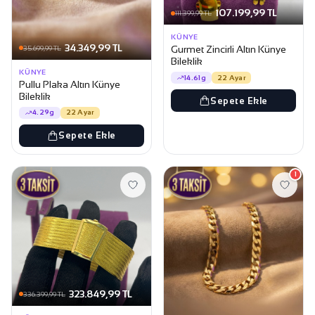
107.199,99 TL
111.399,99 TL
KÜNYE
34.349,99 TL
Gurmet Zincirli Altın Künye
35.699,99 TL
Bileklik
KÜNYE
14.61g
22 Ayar
Pullu Plaka Altın Künye
Bileklik
Sepete Ekle
4.29g
22 Ayar
Sepete Ekle
1
323.849,99 TL
336.399,99 TL