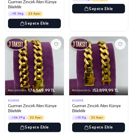
Gurmet Zincirli Altın Künye
Bileklik
Sepete Ekle
15.54g
22 Ayar
Sepete Ekle
176.549,99 TL
153.899,99 TL
183.399,99 TL
159.849,99 TL
KÜNYE
KÜNYE
Gurmet Zincirli Altın Künye
Gurmet Zincirli Altın Künye
Bileklik
Bileklik
24.39g
22 Ayar
21.11g
22 Ayar
Sepete Ekle
Sepete Ekle