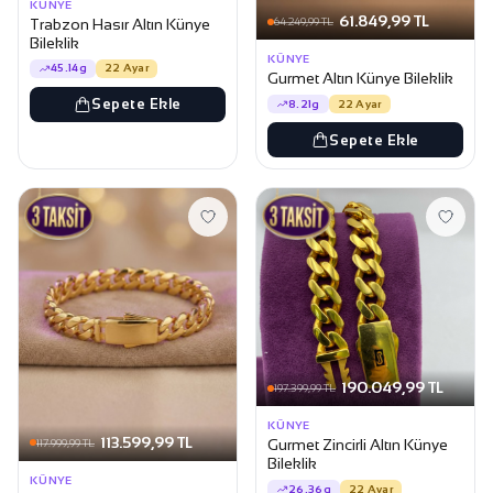
KÜNYE
61.849,99 TL
Trabzon Hasır Altın Künye
64.249,99 TL
Bileklik
KÜNYE
45.14g
22 Ayar
Gurmet Altın Künye Bileklik
Sepete Ekle
8.21g
22 Ayar
Sepete Ekle
190.049,99 TL
197.399,99 TL
KÜNYE
113.599,99 TL
Gurmet Zincirli Altın Künye
117.999,99 TL
Bileklik
KÜNYE
26.36g
22 Ayar