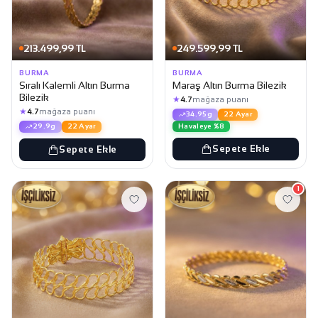
213.499,99 TL
249.599,99 TL
BURMA
BURMA
Sıralı Kalemli Altın Burma
Maraş Altın Burma Bilezik
Bilezik
★
4.7
mağaza puanı
★
4.7
mağaza puanı
34.95g
22 Ayar
Havaleye %8
29.9g
22 Ayar
Sepete Ekle
Sepete Ekle
1