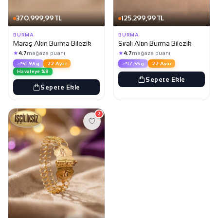
370.999,99 TL
125.299,99 TL
BURMA
BURMA
Maraş Altın Burma Bilezik
Sıralı Altın Burma Bilezik
★
★
4.7
mağaza puanı
4.7
mağaza puanı
51.96g
22 Ayar
17.55g
22 Ayar
Havaleye %8
Sepete Ekle
Sepete Ekle
2