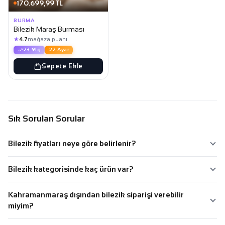
170.699,99 TL
BURMA
Bilezik Maraş Burması
★
4.7
mağaza puanı
23.91g
22 Ayar
Sepete Ekle
Sık Sorulan Sorular
Bilezik fiyatları neye göre belirlenir?
Bilezik kategorisinde kaç ürün var?
Kahramanmaraş dışından bilezik siparişi verebilir
miyim?