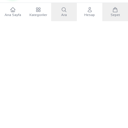
Ana Sayfa
Kategoriler
Ara
Hesap
Sepet
WhatsApp
×
KURUMSAL
Sana özel 500 TL
Mobil uygulamayı indir, ilk alışverişinde
500 TL indirim
KATEGORILER
kuponunu
kullan.
İLETIŞIM
Google Play'den İndir
UYGULAMAYI İNDIR
App Store'dan İndir
Google Play
App Store
Android
iOS
Siteye devam et
Bizi Takip Edin