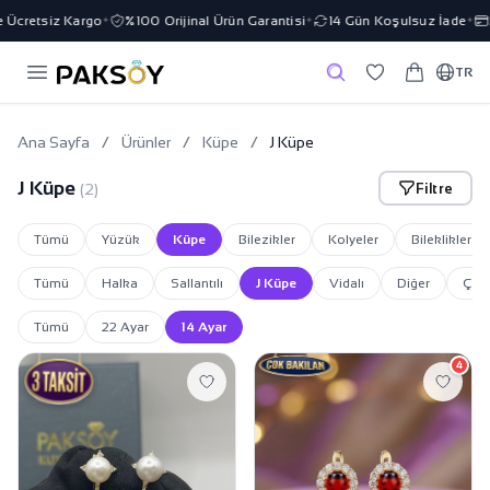
 Ücretsiz Kargo
%100 Orijinal Ürün Garantisi
14 Gün Koşulsuz İade
✦
✦
✦
TR
Ana Sayfa
/
Ürünler
/
Küpe
/
J Küpe
J Küpe
Filtre
(2)
Tümü
Yüzük
Küpe
Bilezikler
Kolyeler
Bileklikler
Tümü
Halka
Sallantılı
J Küpe
Vidalı
Diğer
Çivil
Tümü
22 Ayar
14 Ayar
4