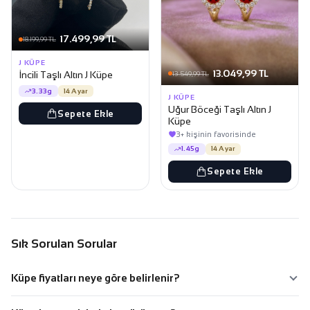
17.499,99 TL
18.199,99 TL
J KÜPE
13.049,99 TL
İncili Taşlı Altın J Küpe
13.549,99 TL
3.33g
14 Ayar
J KÜPE
Uğur Böceği Taşlı Altın J
Sepete Ekle
Küpe
3+ kişinin favorisinde
1.45g
14 Ayar
Sepete Ekle
Sık Sorulan Sorular
Küpe fiyatları neye göre belirlenir?