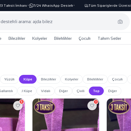
 Taksit İmkanı
7/24 WhatsApp Destek
Tüm Siparişlerde Ücretsiz
✦
✦
e
Bilezikler
Kolyeler
Bileklikler
Çocuk
Takım Setler
Yüzük
Küpe
Bilezikler
Kolyeler
Bileklikler
Çocuk
Sallantılı
J Küpe
Vidalı
Diğer
Çivili
Top
Diğer
5
1