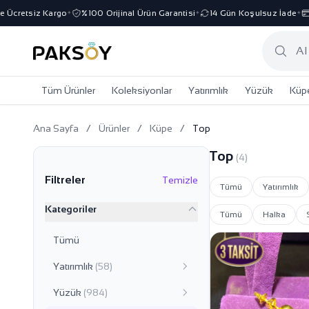
Ücretsiz Kargo
%100 Orijinal Ürün Garantisi
14 Gün Koşulsuz İade
3
✦
✦
✦
Tüm Ürünler
Koleksiyonlar
Yatırımlık
Yüzük
Küp
Ana Sayfa
/
Ürünler
/
Küpe
/
Top
Top
(4)
Filtreler
Temizle
Tümü
Yatırımlık
Kategoriler
Tümü
Halka
Tümü
Yatırımlık
(58)
Yüzük
(984)