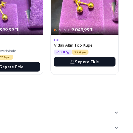
.999,99 TL
9.049,99 TL
9.399,99 TL
TOP
Vidalı Altın Top Küpe
favorisinde
0.87g
22 Ayar
22 Ayar
Sepete Ekle
Sepete Ekle