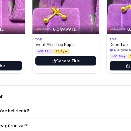
TL
8.049,99 TL
8
8.349,99 TL
9.349,99 TL
TOP
TOP
Vidalı Altın Top Küpe
Küpe Top
3+ kişinin 
0.72g
22 Ayar
0.86g
Sepete Ekle
kle
ar
öre belirlenir?
kaç ürün var?