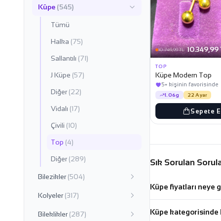
Küpe
(545)
Tümü
Halka
(75)
10.349,99 
10.749,99 TL
Sallantılı
(71)
TOP
J Küpe
(57)
Küpe Modern Top
5+ kişinin favorisinde
Diğer
(22)
1.06g
22 Ayar
Vidalı
(17)
Sepete E
Çivili
(10)
Top
(4)
Diğer
(289)
Sık Sorulan Sorul
Bilezikler
(504)
Küpe fiyatları neye g
Kolyeler
(317)
Küpe kategorisinde 
Bileklikler
(287)