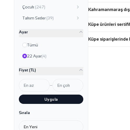
Çocuk
(247)
Kahramanmaraş dışın
Takım Setler
(39)
Küpe ürünleri sertifi
Ayar
Küpe siparişlerinde 
Tümü
22 Ayar
(4)
Fiyat (TL)
–
Uygula
Sırala