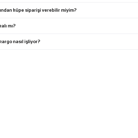
dan küpe siparişi verebilir miyim?
kalı mı?
kargo nasıl işliyor?