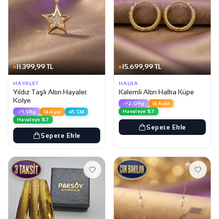
11.399,99 TL
15.699,99 TL
HAYALET
HALKA
Yıldız Taşlı Altın Hayalet
Kalemli Altın Halka Küpe
Kolye
2.09g
14 Ayar
Havaleye %7
1.58g
14 Ayar
45 CM
Havaleye %7
Sepete Ekle
Sepete Ekle