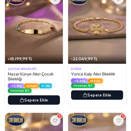
18.199,99 TL
22.049,99 TL
ÇOCUK BILEKLIĞI
DIĞER
Nazar Künye Altın Çocuk
Yonca Kalp Altın Bileklik
Bilekliği
3.63g
14 Ayar
Havaleye %7
2.81g
14 Ayar
15 CM
Havaleye %7
Sepete Ekle
Sepete Ekle
2
3