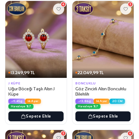
4
3
13.249,99 TL
22.049,99 TL
J KÜPE
BONCUKLU
Uğur Böceği Taşlı Altın J
Göz Zincirli Altın Boncuklu
Küpe
Bileklik
1.45g
14 Ayar
3.86g
14 Ayar
20 CM
Havaleye %7
Havaleye %7
Sepete Ekle
Sepete Ekle
3
6