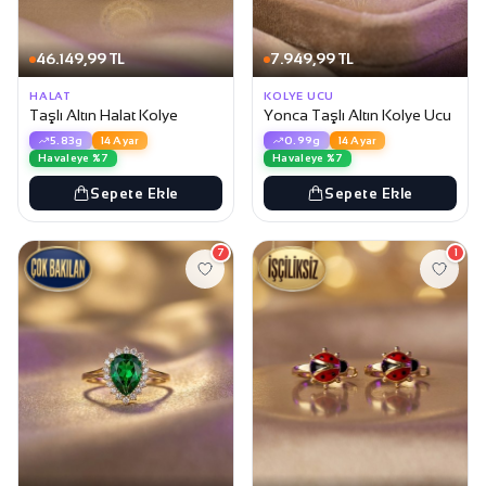
46.149,99 TL
7.949,99 TL
HALAT
KOLYE UCU
Taşlı Altın Halat Kolye
Yonca Taşlı Altın Kolye Ucu
5.83g
14 Ayar
0.99g
14 Ayar
Havaleye %7
Havaleye %7
Sepete Ekle
Sepete Ekle
7
1