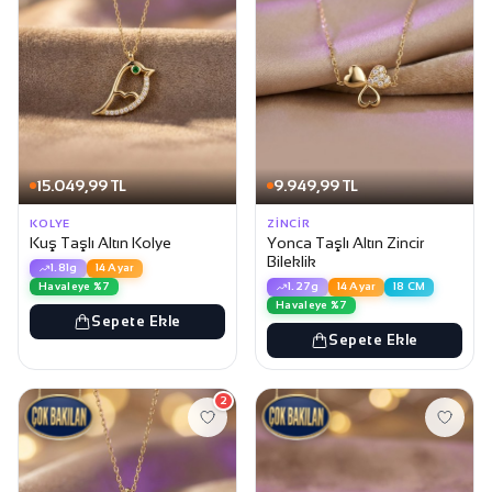
15.049,99 TL
9.949,99 TL
KOLYE
ZINCIR
Kuş Taşlı Altın Kolye
Yonca Taşlı Altın Zincir
Bileklik
1.81g
14 Ayar
Havaleye %7
1.27g
14 Ayar
18 CM
Havaleye %7
Sepete Ekle
Sepete Ekle
2