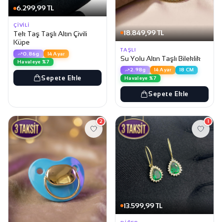
6.299,99 TL
ÇIVILI
18.849,99 TL
Tek Taş Taşlı Altın Çivili
Küpe
TAŞLI
0.86g
14 Ayar
Su Yolu Altın Taşlı Bileklik
Havaleye %7
2.98g
14 Ayar
18 CM
Sepete Ekle
Havaleye %7
Sepete Ekle
2
1
13.599,99 TL