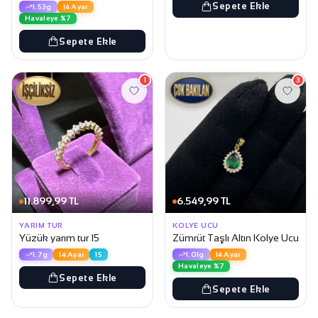
Sepete Ekle
1.53g
14 Ayar
Havaleye %7
Sepete Ekle
1
3
11.899,99 TL
6.549,99 TL
YARIM TUR
KOLYE UCU
Yüzük yarım tur 15
Zümrüt Taşlı Altın Kolye Ucu
1.7g
14 Ayar
15
1.01g
14 Ayar
Havaleye %7
Sepete Ekle
Sepete Ekle