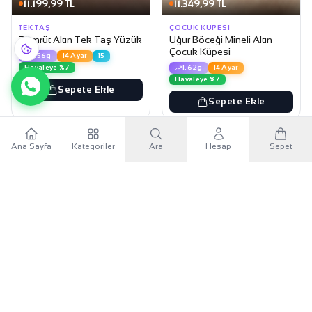
11.199,99 TL
11.349,99 TL
TEK TAŞ
ÇOCUK KÜPESI
Zümrüt Altın Tek Taş Yüzük
Uğur Böceği Mineli Altın
Çocuk Küpesi
1.56g
14 Ayar
15
Havaleye %7
1.62g
14 Ayar
Havaleye %7
Sepete Ekle
Sepete Ekle
3
3
Ana Sayfa
Kategoriler
Ara
Hesap
Sepet
×
Sana özel 500 TL
Mobil uygulamayı indir, ilk alışverişinde
500 TL indirim
kuponunu
kullan.
17.349,99 TL
9.099,99 TL