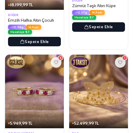
DIĞER
18.199,99 TL
Zümrüt Taşlı Altın Küpe
2.37g
14 Ayar
DIĞER
Havaleye %7
Emzik Halka Altın Çocuk
Sepete Ekle
0.98g
14 Ayar
Havaleye %7
Sepete Ekle
4
1
5.949,99 TL
52.499,99 TL