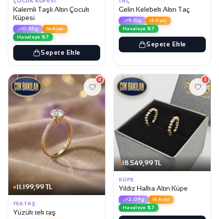
ÇOCUK KÜPESI
TAÇ
Kalemli Taşlı Altın Çocuk
Gelin Kelebek Altın Taç
Küpesi
9.15g
14 Ayar
Havaleye %7
0.85g
14 Ayar
Havaleye %7
Sepete Ekle
Sepete Ekle
11
3
18.549,99 TL
KÜPE
11.199,99 TL
Yıldız Halka Altın Küpe
2.09g
14 Ayar
TEK TAŞ
Havaleye %7
Yüzük tek taş