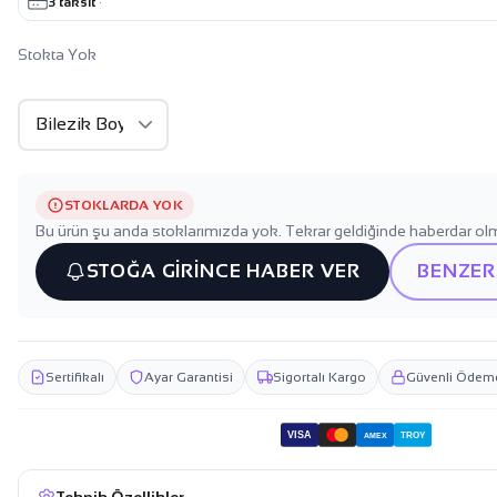
3 taksit
·
Stokta Yok
STOKLARDA YOK
Bu ürün şu anda stoklarımızda yok. Tekrar geldiğinde haberdar olm
STOĞA GİRİNCE HABER VER
BENZER
Sertifikalı
Ayar Garantisi
Sigortalı Kargo
Güvenli Ödem
VISA
TROY
AMEX
Teknik Özellikler