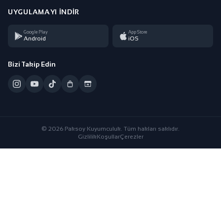
UYGULAMAYI İNDIR
Google Play
App Store
Android
iOS
Bizi Takip Edin
© 2026 Paksoy Kuyumculuk. Tüm hakları saklıdır.
Gizlilik
Koşullar
Çerezler