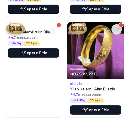
Sepete Ekle
Sepete Ekle
106.349,99 TL
102.399,99 TL
1
1
BILEZIK
Şarnel Kalemli Altın Bilezik
★
4,7
mağaza puanı
14.9g
22 Ayar
Sepete Ekle
106.549,99 TL
102.599,99 TL
BILEZIK
Yılan Kalemli Altın Bilezik
★
4,7
mağaza puanı
14.93g
22 Ayar
Sepete Ekle