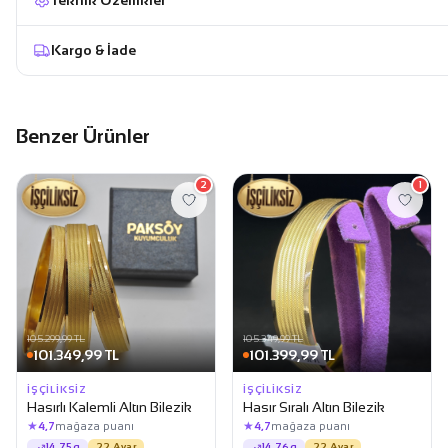
Kargo & İade
Benzer Ürünler
2
1
105.299,99 TL
105.349,99 TL
101.349,99 TL
101.399,99 TL
İŞÇILIKSIZ
İŞÇILIKSIZ
Hasırlı Kalemli Altın Bilezik
Hasır Sıralı Altın Bilezik
★
★
4,7
mağaza puanı
4,7
mağaza puanı
14.75g
22 Ayar
14.76g
22 Ayar