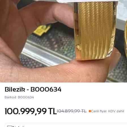
Bilezik - B000634
Barkod: B000634
100.999,99 TL
104.899,99 TL
Canli fiyat
· KDV dahil