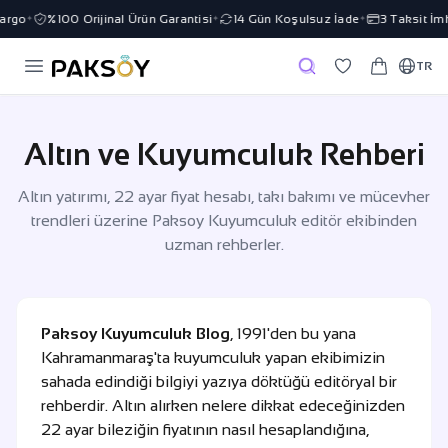
00 Orijinal Ürün Garantisi
14 Gün Koşulsuz İade
3 Taksit İmkanı
7/
✦
✦
✦
TR
Altın ve Kuyumculuk Rehberi
Altın yatırımı, 22 ayar fiyat hesabı, takı bakımı ve mücevher
trendleri üzerine Paksoy Kuyumculuk editör ekibinden
uzman rehberler.
Paksoy Kuyumculuk Blog
, 1991'den bu yana
Kahramanmaraş'ta kuyumculuk yapan ekibimizin
sahada edindiği bilgiyi yazıya döktüğü editöryal bir
rehberdir. Altın alırken nelere dikkat edeceğinizden
22 ayar bileziğin fiyatının nasıl hesaplandığına,