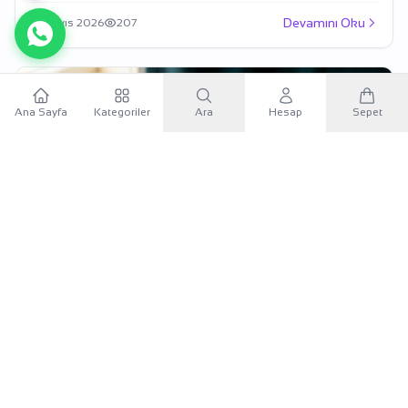
Devamını Oku
16 Mayıs 2026
207
Ana Sayfa
Kategoriler
Ara
Hesap
Sepet
×
Sana özel 500 TL
Mobil uygulamayı indir, ilk alışverişinde
500 TL indirim
kuponunu
kullan.
Paksoy Kuyumculuk
Moda
Düğün Takısında Yeni Denge: Altın Seti Akıllıca
Google Play'den İndir
Nasıl Kurulur?
2026 düğün sezonunda altın seti seçerken bütçeyi nasıl
App Store'dan İndir
bölmeli, hangi parçalarla başlamalı ve şıklık ile yatırım değeri
nasıl dengelenmeli?