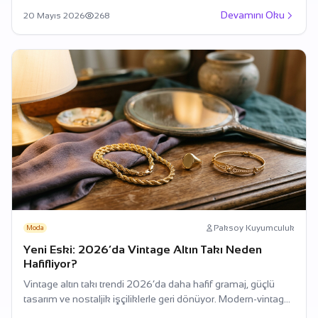
Devamını Oku
20 Mayıs 2026
268
Paksoy Kuyumculuk
Moda
Yeni Eski: 2026’da Vintage Altın Takı Neden
Hafifliyor?
Vintage altın takı trendi 2026’da daha hafif gramaj, güçlü
tasarım ve nostaljik işçiliklerle geri dönüyor. Modern-vintage
parçalar stil ve değer algısını birlikte taşıyor.