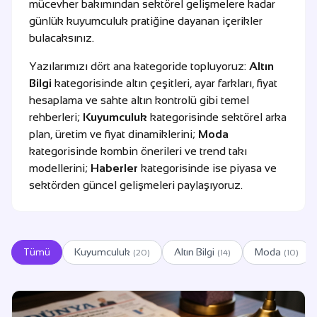
mücevher bakımından sektörel gelişmelere kadar
günlük kuyumculuk pratiğine dayanan içerikler
bulacaksınız.
Yazılarımızı dört ana kategoride topluyoruz:
Altın
Bilgi
kategorisinde altın çeşitleri, ayar farkları, fiyat
hesaplama ve sahte altın kontrolü gibi temel
rehberleri;
Kuyumculuk
kategorisinde sektörel arka
plan, üretim ve fiyat dinamiklerini;
Moda
kategorisinde kombin önerileri ve trend takı
modellerini;
Haberler
kategorisinde ise piyasa ve
sektörden güncel gelişmeleri paylaşıyoruz.
Tümü
Kuyumculuk
Altın Bilgi
Moda
(20)
(14)
(10)