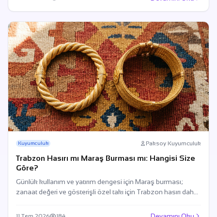
Paksoy Kuyumculuk
Kuyumculuk
Trabzon Hasırı mı Maraş Burması mı: Hangisi Size
Göre?
Günlük kullanım ve yatırım dengesi için Maraş burması;
zanaat değeri ve gösterişli özel takı için Trabzon hasırı daha
uygun seçimdir.
Devamını Oku
11 Tem 2026
184