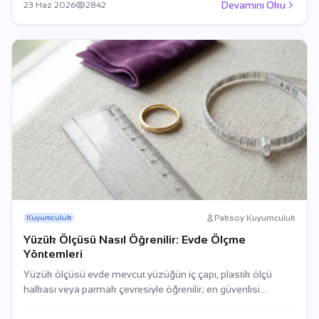
Devamını Oku
23 Haz 2026
2842
Paksoy Kuyumculuk
Kuyumculuk
Yüzük Ölçüsü Nasıl Öğrenilir: Evde Ölçme
Yöntemleri
Yüzük ölçüsü evde mevcut yüzüğün iç çapı, plastik ölçü
halkası veya parmak çevresiyle öğrenilir; en güvenlisi
kuyumcuda teyittir.