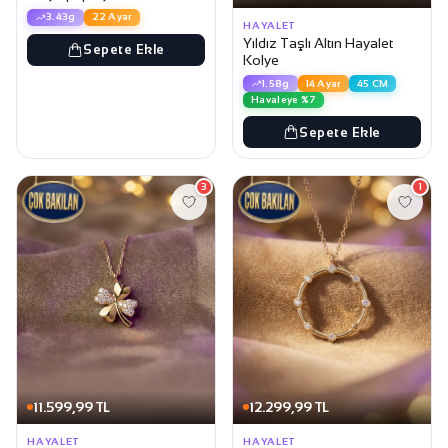
3.43g
22 Ayar
HAYALET
Yıldız Taşlı Altın Hayalet
Sepete Ekle
Kolye
1.58g
14 Ayar
45 CM
Havaleye %7
Sepete Ekle
3
1
11.599,99 TL
12.299,99 TL
HAYALET
HAYALET