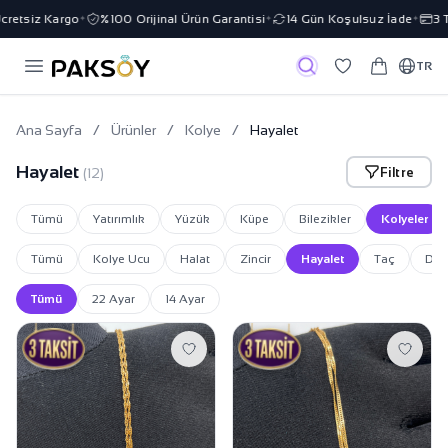
etsiz Kargo
%100 Orijinal Ürün Garantisi
14 Gün Koşulsuz İade
3 Tak
✦
✦
✦
TR
Ana Sayfa
/
Ürünler
/
Kolye
/
Hayalet
Hayalet
Filtre
(12)
Tümü
Yatırımlık
Yüzük
Küpe
Bilezikler
Kolyeler
Tümü
Kolye Ucu
Halat
Zincir
Hayalet
Taç
Diğ
Tümü
22 Ayar
14 Ayar