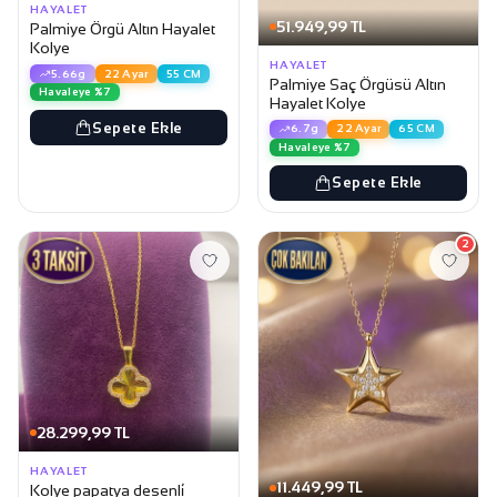
HAYALET
51.949,99 TL
Palmiye Örgü Altın Hayalet
Kolye
HAYALET
5.66g
22 Ayar
55 CM
Palmiye Saç Örgüsü Altın
Havaleye %7
Hayalet Kolye
Sepete Ekle
6.7g
22 Ayar
65 CM
Havaleye %7
Sepete Ekle
2
28.299,99 TL
HAYALET
11.449,99 TL
Kolye papatya desenli̇