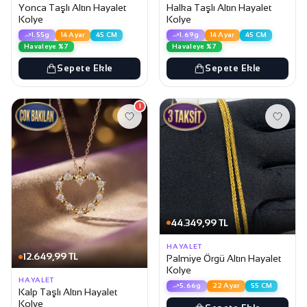
Yonca Taşlı Altın Hayalet
Halka Taşlı Altın Hayalet
Kolye
Kolye
1.55g
14 Ayar
45 CM
1.69g
14 Ayar
45 CM
Havaleye %7
Havaleye %7
Sepete Ekle
Sepete Ekle
1
44.349,99 TL
HAYALET
12.649,99 TL
Palmiye Örgü Altın Hayalet
Kolye
HAYALET
5.66g
22 Ayar
55 CM
Kalp Taşlı Altın Hayalet
Kolye