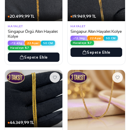
20.499,99 TL
19.949,99 TL
HAYALET
HAYALET
Singapur Örgü Altın Hayalet
Singapur Altın Hayalet Kolye
Kolye
2.34g
22 Ayar
50 CM
Havaleye %7
2.43g
22 Ayar
50 CM
Havaleye %7
Sepete Ekle
Sepete Ekle
44.349,99 TL