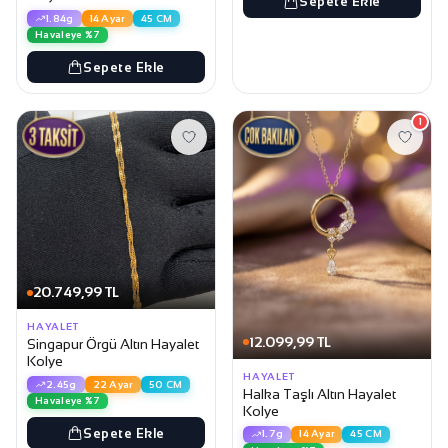
Sepete Ekle
1.84g
14 Ayar
45 CM
Havaleye %7
Sepete Ekle
1
20.749,99 TL
HAYALET
12.099,99 TL
Singapur Örgü Altın Hayalet
Kolye
HAYALET
2.45g
22 Ayar
50 CM
Halka Taşlı Altın Hayalet
Havaleye %7
Kolye
Sepete Ekle
1.7g
14 Ayar
45 CM