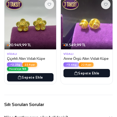
20.949,99 TL
31.549,99 TL
VIDALI
VIDALI
Çiçekli Altın Vidalı Küpe
Anne Örgü Altın Vidalı Küpe
2.23g
22 Ayar
3.66g
22 Ayar
Havaleye %8
Sepete Ekle
Sepete Ekle
Sık Sorulan Sorular