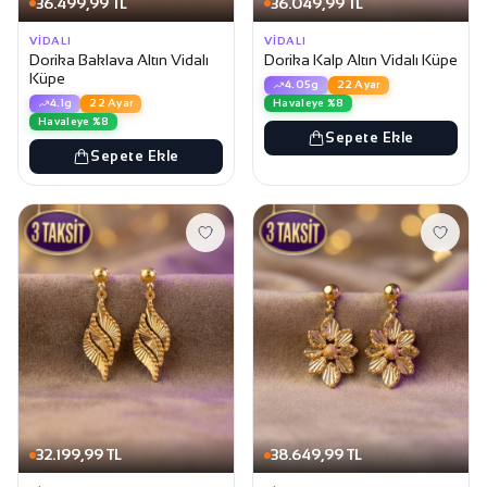
36.499,99 TL
36.049,99 TL
VIDALI
VIDALI
Dorika Baklava Altın Vidalı
Dorika Kalp Altın Vidalı Küpe
Küpe
4.05g
22 Ayar
Havaleye %8
4.1g
22 Ayar
Havaleye %8
Sepete Ekle
Sepete Ekle
32.199,99 TL
38.649,99 TL