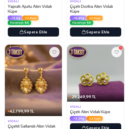
VIDALI
VIDALI
Yaprak Ajurlu Altın Vidalı
Çiçek Dorika Altın Vidalı
Küpe
Küpe
3.6g
22 Ayar
4.49g
22 Ayar
Havaleye %8
Havaleye %8
Sepete Ekle
Sepete Ekle
1
29.249,99 TL
VIDALI
42.799,99 TL
Çiçek Altın Vidalı Küpe
3.39g
22 Ayar
VIDALI
Çiçekli Sallantılı Altın Vidalı
Sepete Ekle