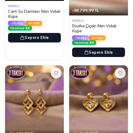
VIDALI
38.799,99 TL
Cam Su Damlası Altın Vidalı
Küpe
VIDALI
6.42g
22 Ayar
Dorika Çiçek Altın Vidalı
Havaleye %8
Küpe
Sepete Ekle
4.43g
22 Ayar
Havaleye %8
Sepete Ekle