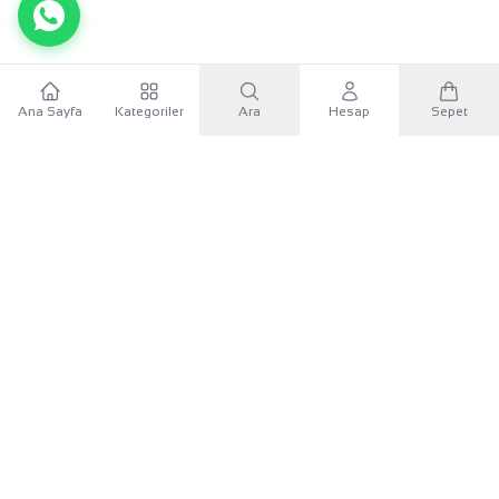
Ana Sayfa
Kategoriler
Ara
Hesap
Sepet
WhatsApp
×
KURUMSAL
Sana özel 500 TL
Mobil uygulamayı indir, ilk alışverişinde
500 TL indirim
KATEGORILER
kuponunu
kullan.
İLETIŞIM
Google Play'den İndir
UYGULAMAYI İNDIR
App Store'dan İndir
Google Play
App Store
Android
iOS