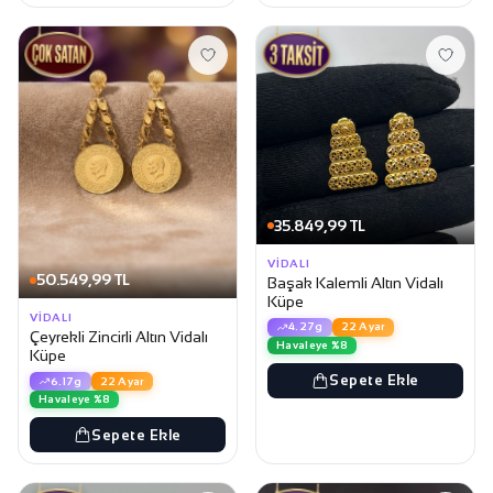
35.849,99 TL
VIDALI
50.549,99 TL
Başak Kalemli Altın Vidalı
Küpe
VIDALI
4.27g
22 Ayar
Çeyrekli Zincirli Altın Vidalı
Havaleye %8
Küpe
Sepete Ekle
6.17g
22 Ayar
Havaleye %8
Sepete Ekle