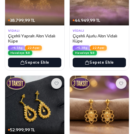
38.799,99 TL
44.949,99 TL
VIDALI
VIDALI
Çiçekli Yaprak Altın Vidalı
Çiçekli Ajurlu Altın Vidalı
Küpe
Küpe
4.54g
22 Ayar
5.38g
22 Ayar
Havaleye %8
Havaleye %8
Sepete Ekle
Sepete Ekle
52.999,99 TL