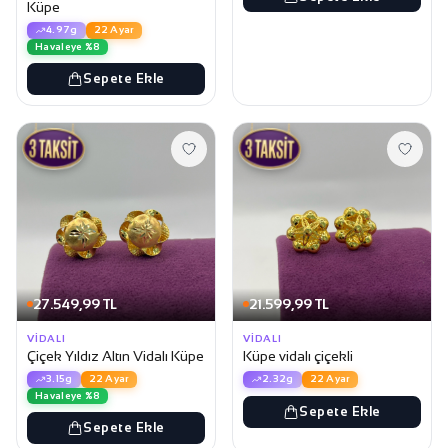
Küpe
4.97g
22 Ayar
Havaleye %8
Sepete Ekle
27.549,99 TL
21.599,99 TL
VIDALI
VIDALI
Çiçek Yıldız Altın Vidalı Küpe
Küpe vidalı çiçekli
3.15g
22 Ayar
2.32g
22 Ayar
Havaleye %8
Sepete Ekle
Sepete Ekle