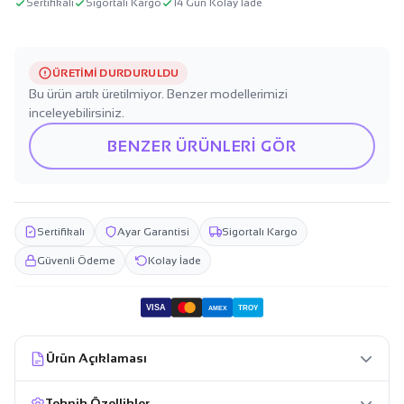
Sertifikalı
Sigortalı Kargo
14 Gün Kolay İade
ÜRETIMI DURDURULDU
Bu ürün artık üretilmiyor. Benzer modellerimizi
inceleyebilirsiniz.
BENZER ÜRÜNLERİ GÖR
Sertifikalı
Ayar Garantisi
Sigortalı Kargo
Güvenli Ödeme
Kolay İade
VISA
TROY
AMEX
Ürün Açıklaması
Teknik Özellikler