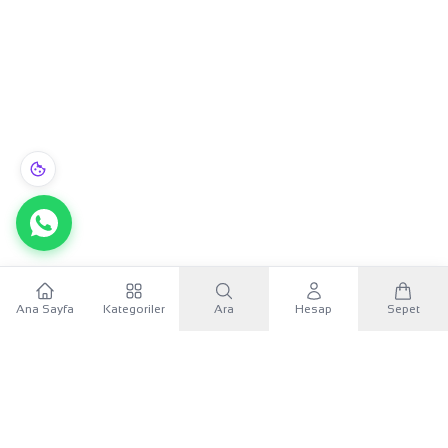
22 Ayar Altın Küpe prenses 3.50gr - K01117
Ana Sayfa
Kategoriler
Ara
Hesap
Sepet
Sepete Ekle
WhatsApp
29.799,99 TL
×
KURUMSAL