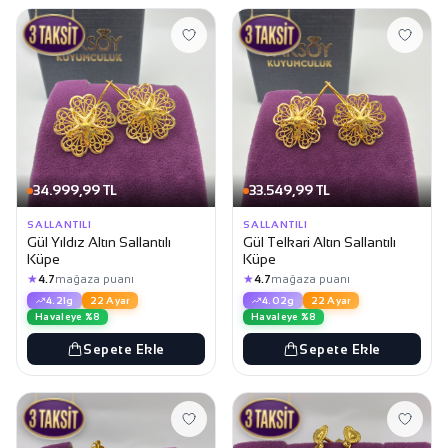
34.999,99 TL
33.549,99 TL
SALLANTILI
SALLANTILI
Gül Yıldız Altın Sallantılı
Gül Telkari Altın Sallantılı
Küpe
Küpe
★
★
4.7
mağaza puanı
4.7
mağaza puanı
4.21g
22 Ayar
4.02g
22 Ayar
Havaleye %8
Havaleye %8
Sepete Ekle
Sepete Ekle