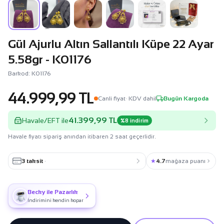
Gül Ajurlu Altın Sallantılı Küpe 22 Ayar
5.58gr - K01176
Barkod: K01176
44.999,99 TL
Canli fiyat
· KDV dahil
Bugün Kargoda
41.399,99 TL
Havale/EFT ile
%8 indirim
Havale fiyatı sipariş anından itibaren 2 saat geçerlidir.
3 taksit
·
★
4.7
mağaza puanı
Becky ile Pazarlık
İndirimini kendin kopar