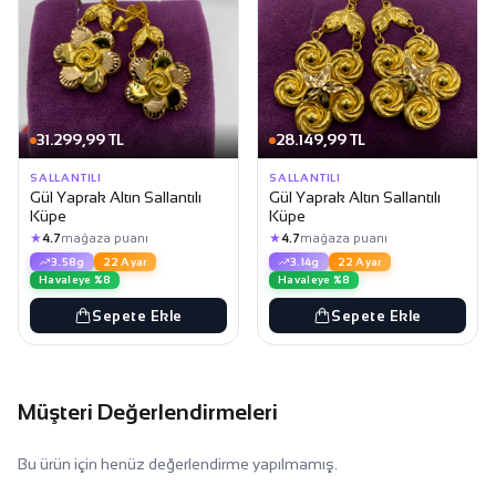
31.299,99 TL
28.149,99 TL
SALLANTILI
SALLANTILI
Gül Yaprak Altın Sallantılı
Gül Yaprak Altın Sallantılı
Küpe
Küpe
★
★
4.7
mağaza puanı
4.7
mağaza puanı
3.58g
22 Ayar
3.14g
22 Ayar
Havaleye %8
Havaleye %8
Sepete Ekle
Sepete Ekle
Müşteri Değerlendirmeleri
Bu ürün için henüz değerlendirme yapılmamış.