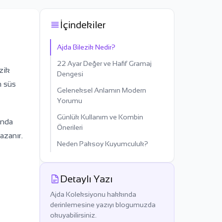
İçindekiler
Ajda Bilezik Nedir?
22 Ayar Değer ve Hafif Gramaj
zik
Dengesi
m süs
Geleneksel Anlamın Modern
Yorumu
Günlük Kullanım ve Kombin
ında
Önerileri
azanır.
Neden Paksoy Kuyumculuk?
Detaylı Yazı
Ajda Koleksiyonu hakkında
derinlemesine yazıyı blogumuzda
okuyabilirsiniz.