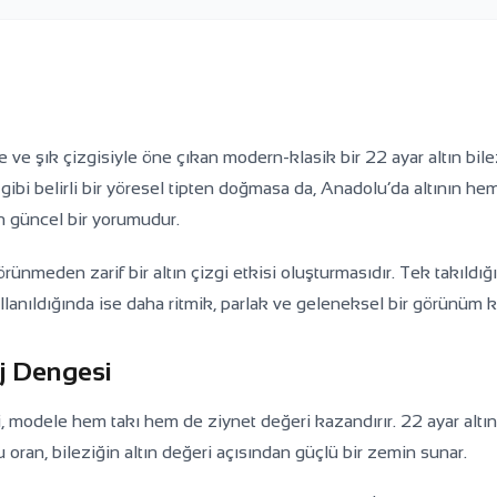
ve şık çizgisiyle öne çıkan modern-klasik bir 22 ayar altın bile
ibi belirli bir yöresel tipten doğmasa da, Anadolu’da altının he
 güncel bir yorumudur.
örünmeden zarif bir altın çizgi etkisi oluşturmasıdır. Tek takıldığ
llanıldığında ise daha ritmik, parlak ve geleneksel bir görünüm k
j Dengesi
i, modele hem takı hem de ziynet değeri kazandırır. 22 ayar altın
u oran, bileziğin altın değeri açısından güçlü bir zemin sunar.