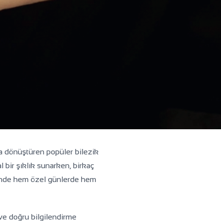
aya dönüştüren popüler bilezik
l bir şıklık sunarken, birkaç
yesinde hem özel günlerde hem
ve doğru bilgilendirme