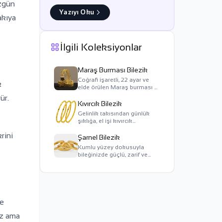
üzgün
Yazıyı Oku
akıya
İlgili Koleksiyonlar
Maraş Burması Bilezik
Coğrafi işaretli, 22 ayar ve
k
elde örülen Maraş burması —
Kahramanmaraş'ın
ür.
kuyumculuk imzası.
Kıvırcık Bilezik
Gelinlik takısından günlük
şıklığa, el işi kıvırcık
bileziklerle kalıcı bir hatıra
rini
taşıyın.
Şarnel Bilezik
Kumlu yüzey dokusuyla
bileğinizde güçlü, zarif ve
kalıcı bir altın mirası taşıyın.
le
ız ama