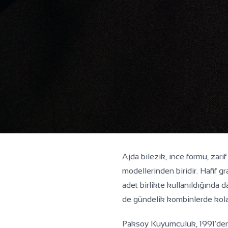
Koleksiyon
Günlük Işıltının Zarif 22 Ay
Ajda bilezik, ince formu, zari
modellerinden biridir. Hafif g
Hafif gramajlı Ajda bileziklerle her güne zarafet ve güve
adet birlikte kullanıldığında 
de gündelik kombinlerde kolay
Paksoy Kuyumculuk, 1991’den 