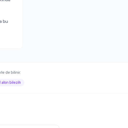
da bu
 de bilinir:
 altın bilezik