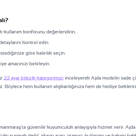
alı?
k kullanım konforunu değerlendirin.
detaylarını kontrol edin.
tediğinize göre kalınlık seçin.
iye amacınızı belirleyin.
iz
22 ayar bilezik kategorimizi
inceleyerek Ajda modelin sade çi
siniz. Böylece hem kullanım alışkanlığınıza hem de hediye beklent
nmaraş’ta güvenilir kuyumculuk anlayışıyla hizmet verir. Ajda
akı sunmak değil, altının ayarı, gramajı, kullanımı ve bakımı ha