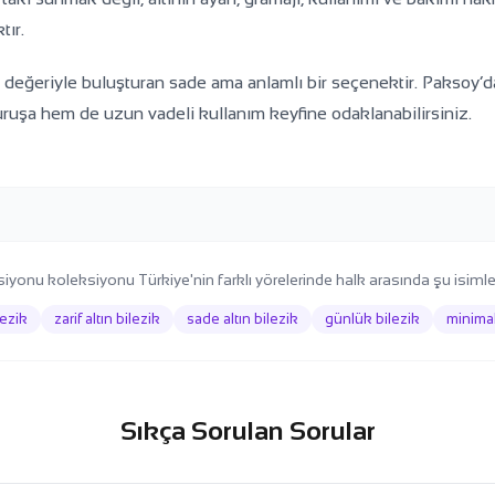
tır.
ın değeriyle buluşturan sade ama anlamlı bir seçenektir. Paksoy’
ruşa hem de uzun vadeli kullanım keyfine odaklanabilirsiniz.
iyonu koleksiyonu Türkiye'nin farklı yörelerinde halk arasında şu isimlerle
lezik
zarif altın bilezik
sade altın bilezik
günlük bilezik
minimal
Sıkça Sorulan Sorular