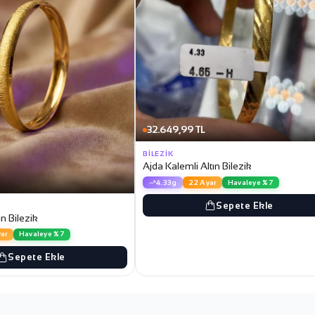
32.649,99 TL
BILEZIK
Ajda Kalemli Altın Bilezik
4.33g
22 Ayar
Havaleye %7
Sepete Ekle
ın Bilezik
ar
Havaleye %7
Sepete Ekle