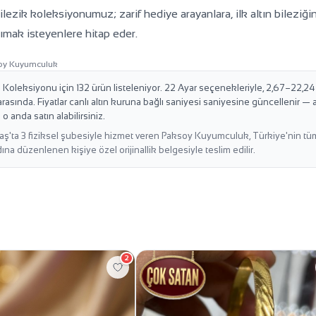
ilezik koleksiyonumuz; zarif hediye arayanlara, ilk altın bileziğ
ımak isteyenlere hitap eder.
oy Kuyumculuk
Koleksiyonu için 132 ürün listeleniyor. 22 Ayar seçenekleriyle, 2,67–22,24 g
sında. Fiyatlar canlı altın kuruna bağlı saniyesi saniyesine güncellenir — a
 anda satın alabilirsiniz.
ta 3 fiziksel şubesiyle hizmet veren Paksoy Kuyumculuk, Türkiye'nin tüm il
dına düzenlenen kişiye özel orijinallik belgesiyle teslim edilir.
2