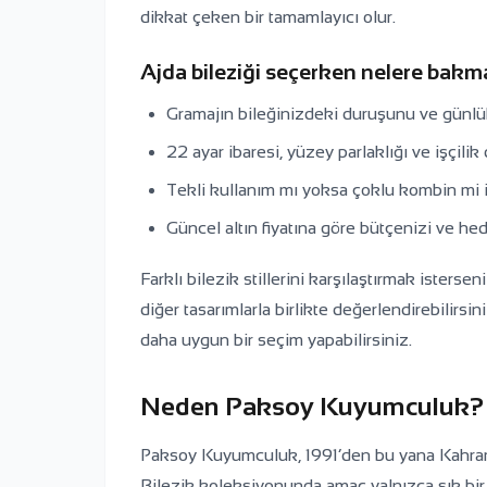
dikkat çeken bir tamamlayıcı olur.
Ajda bileziği seçerken nelere bakm
Gramajın bileğinizdeki duruşunu ve günlü
22 ayar ibaresi, yüzey parlaklığı ve işçilik 
Tekli kullanım mı yoksa çoklu kombin mi is
Güncel altın fiyatına göre bütçenizi ve hed
Farklı bilezik stillerini karşılaştırmak istersen
diğer tasarımlarla birlikte değerlendirebilir
daha uygun bir seçim yapabilirsiniz.
Neden Paksoy Kuyumculuk?
Paksoy Kuyumculuk, 1991’den bu yana Kahrama
Bilezik koleksiyonunda amaç yalnızca şık bir t