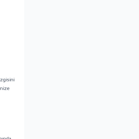
zgisini
inize
kkında