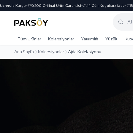
iz Kargo
%100 Orijinal Ürün Garantisi
14 Gün Koşulsuz İade
3 Taksit
✦
✦
✦
Tüm Ürünler
Koleksiyonlar
Yatırımlık
Yüzük
Küp
Ana Sayfa
Koleksiyonlar
Ajda Koleksiyonu