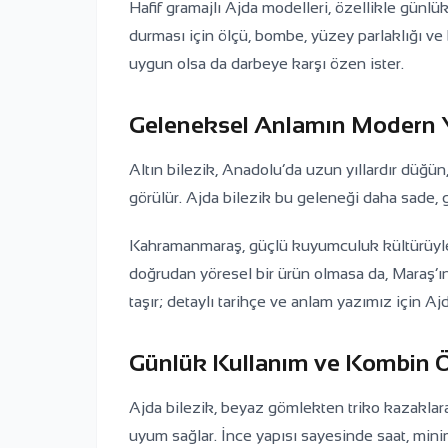
Hafif gramajlı Ajda modelleri, özellikle günlü
durması için ölçü, bombe, yüzey parlaklığı ve b
uygun olsa da darbeye karşı özen ister.
Geleneksel Anlamın Modern
Altın bilezik, Anadolu’da uzun yıllardır düğü
görülür. Ajda bilezik bu geleneği daha sade,
Kahramanmaraş, güçlü kuyumculuk kültürüyle al
doğrudan yöresel bir ürün olmasa da, Maraş’ın 
taşır; detaylı tarihçe ve anlam yazımız için Ajd
Günlük Kullanım ve Kombin Ön
Ajda bilezik, beyaz gömlekten triko kazaklar
uyum sağlar. İnce yapısı sayesinde saat, minima