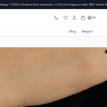
%100 Orijinal Ürün Garantisi
14 Gün Koşulsuz İade
3 Taksit İmkanı
✦
✦
✦
TR
Blog
İletişim