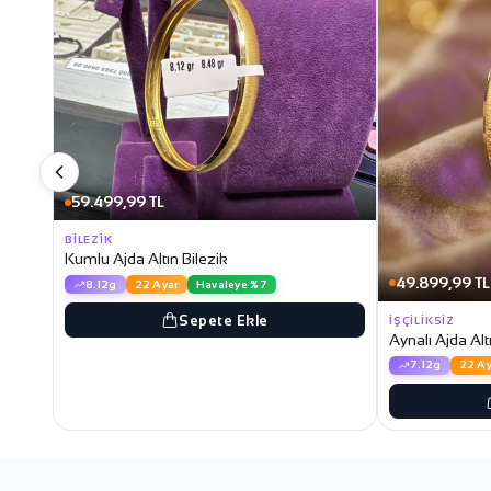
59.499,99 TL
BILEZIK
Kumlu Ajda Altın Bilezik
49.899,99 TL
8.12g
22 Ayar
Havaleye %7
Sepete Ekle
İŞÇILIKSIZ
Aynalı Ajda Alt
7.12g
22 Ay