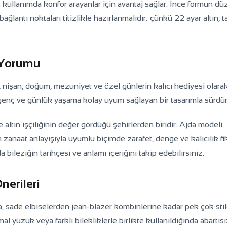
k kullanımda konfor arayanlar için avantaj sağlar. İnce formun d
ağlantı noktaları titizlikle hazırlanmalıdır; çünkü 22 ayar altın, t
 Yorumu
n, nişan, doğum, mezuniyet ve özel günlerin kalıcı hediyesi olara
 genç ve günlük yaşama kolay uyum sağlayan bir tasarımla sürdür
tın işçiliğinin değer gördüğü şehirlerden biridir. Ajda modeli
zanaat anlayışıyla uyumlu biçimde zarafet, denge ve kalıcılık fik
a bileziğin tarihçesi ve anlamı içeriğini takip edebilirsiniz.
erileri
a, sade elbiselerden jean-blazer kombinlerine kadar pek çok sti
l yüzük veya farklı bilekliklerle birlikte kullanıldığında abartıs