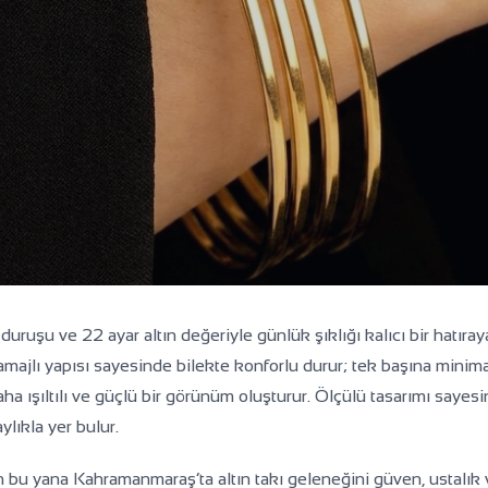
ar Ajda Bilezikleri
f duruşu ve 22 ayar altın değeriyle günlük şıklığı kalıcı bir hatır
ramajlı yapısı sayesinde bilekte konforlu durur; tek başına minima
nle eşlik edin.
daha ışıltılı ve güçlü bir görünüm oluşturur. Ölçülü tasarımı sa
lıkla yer bulur.
bu yana Kahramanmaraş’ta altın takı geleneğini güven, ustalık 