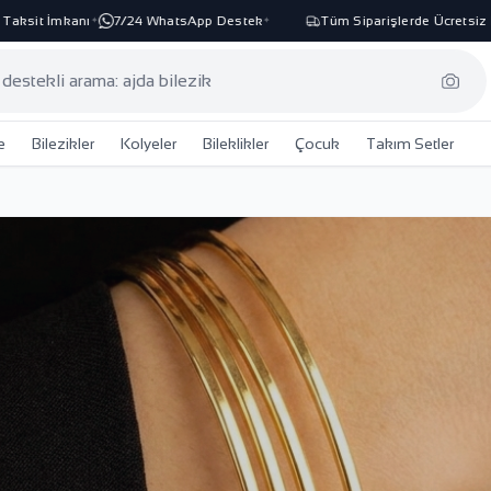
 İmkanı
7/24 WhatsApp Destek
Tüm Siparişlerde Ücretsiz Kargo
✦
✦
✦
e
Bilezikler
Kolyeler
Bileklikler
Çocuk
Takım Setler