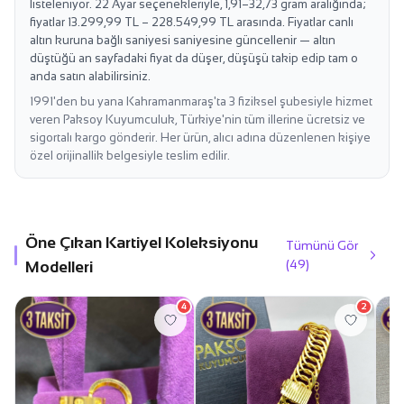
listeleniyor. 22 Ayar seçenekleriyle, 1,91–32,73 gram aralığında;
fiyatlar 13.299,99 TL – 228.549,99 TL arasında. Fiyatlar canlı
altın kuruna bağlı saniyesi saniyesine güncellenir — altın
düştüğü an sayfadaki fiyat da düşer, düşüşü takip edip tam o
anda satın alabilirsiniz.
1991'den bu yana Kahramanmaraş'ta 3 fiziksel şubesiyle hizmet
veren Paksoy Kuyumculuk, Türkiye'nin tüm illerine ücretsiz ve
sigortalı kargo gönderir. Her ürün, alıcı adına düzenlenen kişiye
özel orijinallik belgesiyle teslim edilir.
Öne Çıkan Kartiyel Koleksiyonu
Tümünü Gör
(49)
Modelleri
4
2