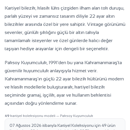
Kartiyel Bilezikte Klasik Altın Zarafeti
Kartiyel bilezik, klasik lüks çizgiden ilham alan tok duruşu,
parlak yüzeyi ve zamansız tasarım diliyle 22 ayar altın
22 ayar klasik kartiyel bileziklerle bileğinizde kalıcı değer ve
bilezikler arasında özel bir yere sahiptir. Vintage görünümü
vintage zarafet taşıyın.
sevenler, günlük şıklığını güçlü bir altın takıyla
tamamlamak isteyenler ve özel günlerde kalıcı değer
taşıyan hediye arayanlar için dengeli bir seçenektir.
Paksoy Kuyumculuk, 1991'den bu yana Kahramanmaraş’ta
güvenilir kuyumculuk anlayışıyla hizmet verir.
Kahramanmaraş’ın güçlü 22 ayar bilezik kültürünü modern
ve klasik modellerle buluşturarak, kartiyel bilezik
seçiminde gramaj, işçilik, ayar ve kullanım beklentisi
açısından doğru yönlendirme sunar.
49
kartiyel koleksiyonu modeli — Paksoy Kuyumculuk
07 Ağustos 2026 itibarıyla Kartiyel Koleksiyonu için 49 ürün