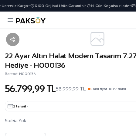
Ücretsiz Kargo
%100 Orijinal Ürün Garantisi
14 Gün Koşulsuz İade
3 
✦
✦
✦
22 Ayar Altın Halat Modern Tasarım 7.2
Hediye - H000136
Barkod: H000136
56.799,99 TL
58.999,99 TL
Canli fiyat
· KDV dahil
3 taksit
·
Stokta Yok