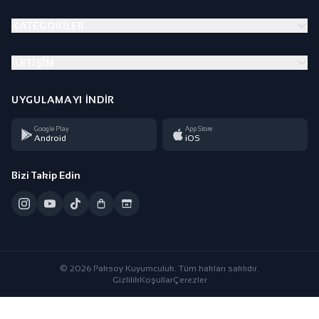
KATEGORILER
İLETIŞIM
UYGULAMAYI İNDIR
Google Play
App Store
Android
iOS
Bizi Takip Edin
© 2026 Paksoy Kuyumculuk. Tüm hakları saklıdır.
Gizlilik
Koşullar
Çerezler