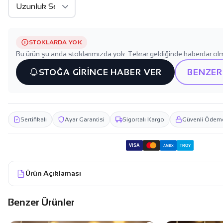
STOKLARDA YOK
Bu ürün şu anda stoklarımızda yok. Tekrar geldiğinde haberdar olm
STOĞA GİRİNCE HABER VER
BENZER
Sertifikalı
Ayar Garantisi
Sigortalı Kargo
Güvenli Ödem
VISA
TROY
AMEX
Ürün Açıklaması
Benzer Ürünler