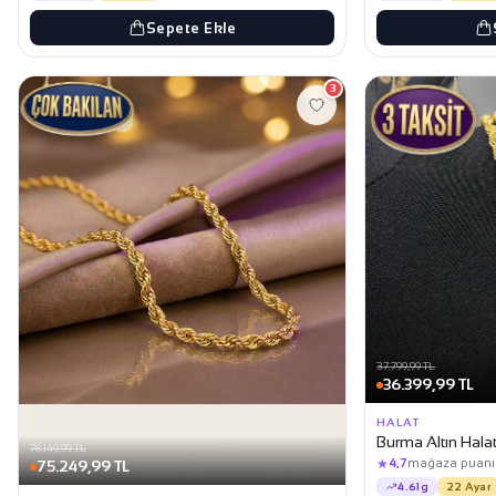
Sepete Ekle
3
37.799,99 TL
36.399,99 TL
HALAT
Burma Altın Hala
78.149,99 TL
★
4,7
mağaza puanı
75.249,99 TL
4.61g
22 Ayar