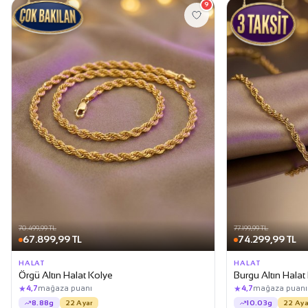
9
70.499,99 TL
77.199,99 TL
67.899,99 TL
74.299,99 TL
HALAT
HALAT
Örgü Altın Halat Kolye
Burgu Altın Halat
★
★
4,7
mağaza puanı
4,7
mağaza puanı
8.88g
22 Ayar
10.03g
22 Aya