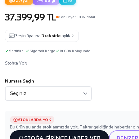
22 Ayar
4.66 gr
16
37.399,99 TL
Canli fiyat
· KDV dahil
Peşin fiyatına
3 taksitle
aylık
Sertifikalı
Sigortalı Kargo
14 Gün Kolay İade
Stokta Yok
Numara Seçin
STOKLARDA YOK
Bu ürün şu anda stoklarımızda yok. Tekrar geldiğinde haberdar olm
STOĞA GİRİNCE HABER VER
BENZER