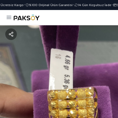
cretsiz Kargo
%100 Orijinal Ürün Garantisi
14 Gün Koşulsuz İade
3 T
✦
✦
✦