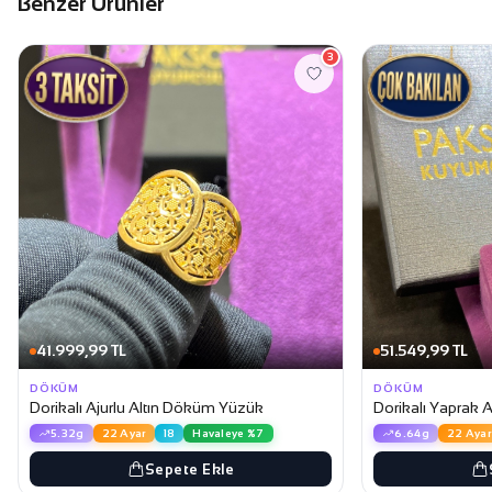
Benzer Ürünler
3
41.999,99 TL
51.549,99 TL
DÖKÜM
DÖKÜM
Dorikalı Ajurlu Altın Döküm Yüzük
Dorikalı Yaprak 
5.32g
22 Ayar
18
Havaleye %7
6.64g
22 Ayar
Sepete Ekle