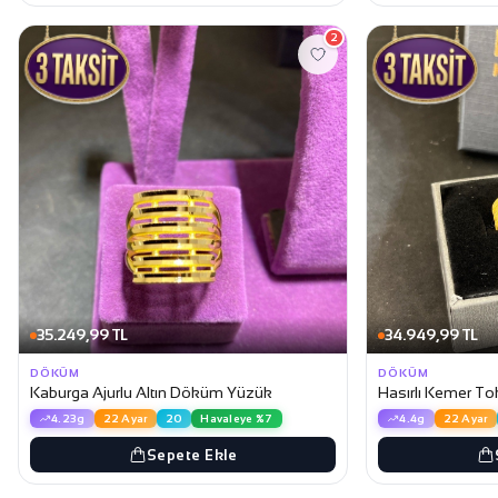
2
35.249,99 TL
34.949,99 TL
DÖKÜM
DÖKÜM
Kaburga Ajurlu Altın Döküm Yüzük
Hasırlı Kemer T
4.23g
22 Ayar
20
Havaleye %7
4.4g
22 Ayar
Sepete Ekle