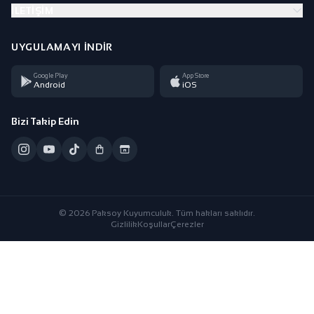
İLETIŞIM
UYGULAMAYI İNDIR
Google Play
App Store
Android
iOS
Bizi Takip Edin
© 2026 Paksoy Kuyumculuk. Tüm hakları saklıdır.
Gizlilik
Koşullar
Çerezler