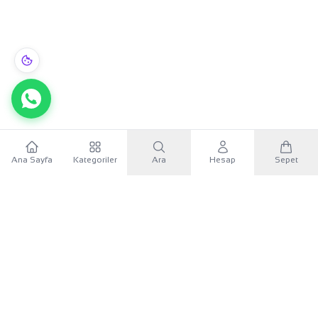
Ana Sayfa
Kategoriler
Ara
Hesap
Sepet
WhatsApp
×
KURUMSAL
Sana özel 500 TL
Mobil uygulamayı indir, ilk alışverişinde
500 TL indirim
KATEGORILER
kuponunu
kullan.