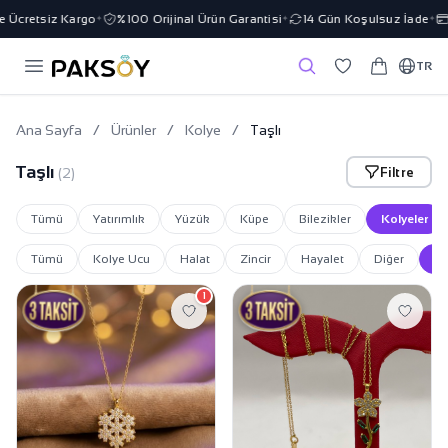
 Ücretsiz Kargo
%100 Orijinal Ürün Garantisi
14 Gün Koşulsuz İade
✦
✦
✦
TR
Ana Sayfa
/
Ürünler
/
Kolye
/
Taşlı
Taşlı
Filtre
(2)
Tümü
Yatırımlık
Yüzük
Küpe
Bilezikler
Kolyeler
Tümü
Kolye Ucu
Halat
Zincir
Hayalet
Diğer
Ta
1