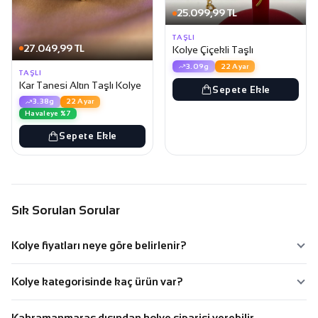
25.099,99 TL
TAŞLI
27.049,99 TL
Kolye Çiçekli Taşlı
3.09g
22 Ayar
TAŞLI
Kar Tanesi Altın Taşlı Kolye
Sepete Ekle
3.38g
22 Ayar
Havaleye %7
Sepete Ekle
Sık Sorulan Sorular
Kolye fiyatları neye göre belirlenir?
Kolye kategorisinde kaç ürün var?
Kahramanmaraş dışından kolye siparişi verebilir