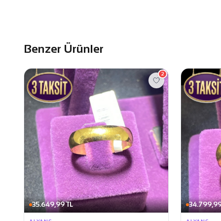
Benzer Ürünler
2
35.649,99 TL
34.799,99