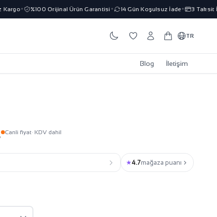
argo
%100 Orijinal Ürün Garantisi
14 Gün Koşulsuz İade
3 Taksit İmk
✦
✦
✦
TR
Blog
İletişim
L
Canli fiyat
· KDV dahil
★
4.7
mağaza puanı