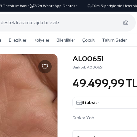
aksit İmkanı
7/24 WhatsApp Destek
Tüm Siparişlerde Ücretsiz K
✦
✦
e
Bilezikler
Kolyeler
Bileklikler
Çocuk
Takım Setler
AL00651
Barkod: A000651
49.499,99 T
3 taksit
·
Stokta Yok