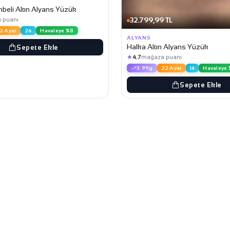
eli Altın Alyans Yüzük
32.799,99 TL
 puanı
2 Ayar
26
Havaleye %8
ALYANS
Halka Altın Alyans Yüzük
Sepete Ekle
★
4.7
mağaza puanı
3.99g
22 Ayar
14
Havaleye
Sepete Ekle