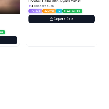
Bombeli Halka Altın Alyans Yüzük
★
4.7
mağaza puanı
3.43g
22 Ayar
12
Havaleye %8
Sepete Ekle
 %8