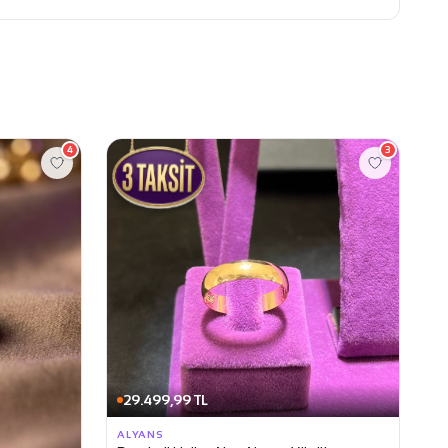
4
3
29.499,99 TL
ALYANS