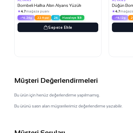
ALYANS
ALYANS
Bombeli Halka Altın Alyans Yüzük
Düğün Bomb
★
★
4.7
mağaza puanı
4.7
mağaza
4.24g
22 Ayar
24
Havaleye %8
4.12g
2
Sepete Ekle
Müşteri Değerlendirmeleri
Bu ürün için henüz değerlendirme yapılmamış.
Bu ürünü satın alan müşterilerimiz değerlendirme yazabilir.
Müşteri Soruları