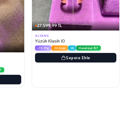
27.599,99 TL
ALYANS
Yüzük Klasik 10
3.19g
22 Ayar
10
Havaleye %7
Sepete Ekle
7