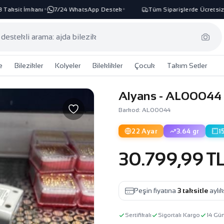
ksit İmkanı
7/24 WhatsApp Destek
Tüm Siparişlerde Ücretsiz Ka
✦
✦
e
Bilezikler
Kolyeler
Bileklikler
Çocuk
Takım Setler
Alyans - AL00044
Barkod: AL00044
22 Ayar
3.64 gr
1
30.799,99 T
Peşin fiyatına
3 taksitle
aylı
Sertifikalı
Sigortalı Kargo
14 Gü