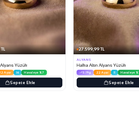
 TL
27.599,99 TL
ALYANS
n Alyans Yüzük
Halka Altın Alyans Yüzük
22 Ayar
14
Havaleye %7
3.19g
22 Ayar
11
Havaleye %
Sepete Ekle
Sepete Ekle