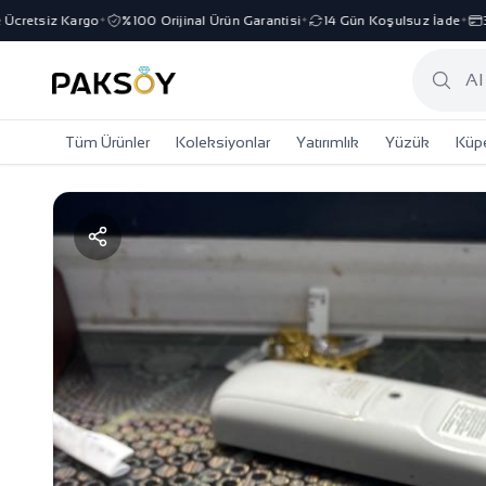
retsiz Kargo
%100 Orijinal Ürün Garantisi
14 Gün Koşulsuz İade
3 Ta
✦
✦
✦
Tüm Ürünler
Koleksiyonlar
Yatırımlık
Yüzük
Küp