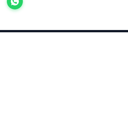
Takınca Stil, Saklayınca Değer
KURUMSAL
KATEGORI
Hakkımızda
Yatırımlık
Küpe
Altın Fiyatları
Kolyeler
Kahramanmaraş Altın Fiyatları
Çocuk
Altın Bozdurma Hesaplama
Blog
KOLEKSIYO