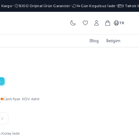
rgo
%100 Orijinal Ürün Garantisi
14 Gün Koşulsuz İade
3 Taksit İmka
✦
✦
✦
TR
Blog
İletişim
5
L
Canli fiyat
· KDV dahil
k
n Kolay İade