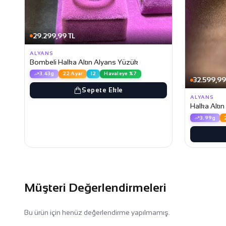
29.299,99 TL
ALYANS
Bombeli Halka Altın Alyans Yüzük
3.43g
22 Ayar
12
Havaleye %7
32.599,99
Sepete Ekle
ALYANS
Halka Altı
3.99g
Müşteri Değerlendirmeleri
Bu ürün için henüz değerlendirme yapılmamış.