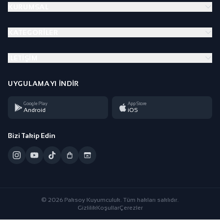
KURUMSAL
KATEGORILER
İLETIŞIM
UYGULAMAYI İNDIR
Google Play
App Store
Android
iOS
Bizi Takip Edin
© 2026 Paksoy Kuyumculuk. Tüm hakları saklıdır.
Gizlilik
Koşullar
Çerezler