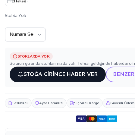
3 taksit
·
Stokta Yok
STOKLARDA YOK
Bu ürün şu anda stoklarımızda yok. Tekrar geldiğinde haberdar olm
STOĞA GİRİNCE HABER VER
BENZER
Sertifikalı
Ayar Garantisi
Sigortalı Kargo
Güvenli Ödem
VISA
TROY
AMEX