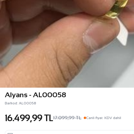
Alyans - AL00058
Barkod: AL00058
16.499,99 TL
17.099,99 TL
Canli fiyat
· KDV dahil