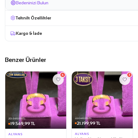
Bedeninizi Bulun
Teknik Özellikler
Kargo & İade
Benzer Ürünler
6
3
22.049,99 TL
20.349,99 TL
21.199,99 TL
19.549,99 TL
ALYANS
ALYANS