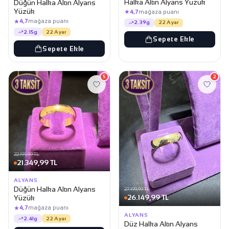
Halka Altın Alyans Yüzük
Düğün Halka Altın Alyans
Yüzük
★
4,7
mağaza puanı
★
4,7
mağaza puanı
2.39g
22 Ayar
2.15g
22 Ayar
Sepete Ekle
Sepete Ekle
5
2
22.199,99 TL
21.349,99 TL
ALYANS
Düğün Halka Altın Alyans
27.199,99 TL
26.149,99 TL
Yüzük
★
4,7
mağaza puanı
ALYANS
2.41g
22 Ayar
Düz Halka Altın Alyans