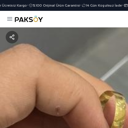
Ücretsiz Kargo
%100 Orijinal Ürün Garantisi
14 Gün Koşulsuz İade
3 
✦
✦
✦