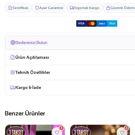
Sertifikalı
Ayar Garantisi
Sigortalı Kargo
Güvenli Ödem
VISA
TROY
AMEX
Bedeninizi Bulun
Ürün Açıklaması
Teknik Özellikler
Kargo & İade
Benzer Ürünler
3
4