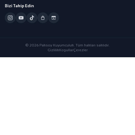
Bizi Takip Edin
© 2026 Paksoy Kuyumculuk. Tüm hakları saklıdır.
Gizlilik
Koşullar
Çerezler