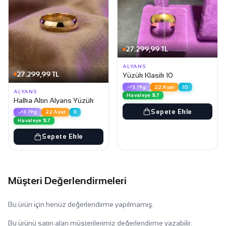
27.299,99 TL
ALYANS
27.299,99 TL
Yüzük Klasik 10
3.19g
22 Ayar
10
ALYANS
Havaleye %7
Halka Altın Alyans Yüzük
Sepete Ekle
3.19g
22 Ayar
11
Havaleye %7
Sepete Ekle
Müşteri Değerlendirmeleri
Bu ürün için henüz değerlendirme yapılmamış.
Bu ürünü satın alan müşterilerimiz değerlendirme yazabilir.