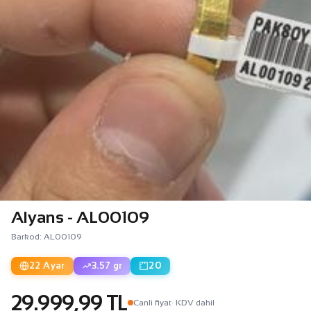
Alyans - AL00109
Barkod: AL00109
22 Ayar
3.57 gr
20
29.999,99 TL
Canli fiyat
· KDV dahil