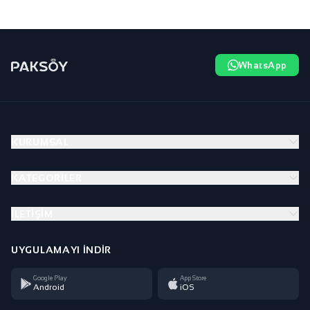
WhatsApp
KURUMSAL
KATEGORILER
İLETIŞIM
UYGULAMAYI İNDIR
Google Play
App Store
Android
iOS