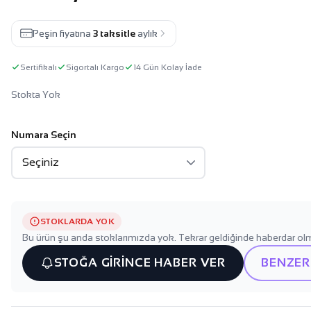
Peşin fiyatına
3 taksitle
aylık
Sertifikalı
Sigortalı Kargo
14 Gün Kolay İade
Stokta Yok
Numara Seçin
STOKLARDA YOK
Bu ürün şu anda stoklarımızda yok. Tekrar geldiğinde haberdar olm
STOĞA GİRİNCE HABER VER
BENZER