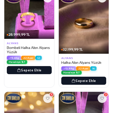
28.999,99 TL
ALYANS
Bombeli Halka Altın Alyans
32.199,99 TL
Yüzük
3.43g
22 Ayar
12
ALYANS
Havaleye %7
Halka Altın Alyans Yüzük
3.99g
22 Ayar
14
Sepete Ekle
Havaleye %7
Sepete Ekle
3
2