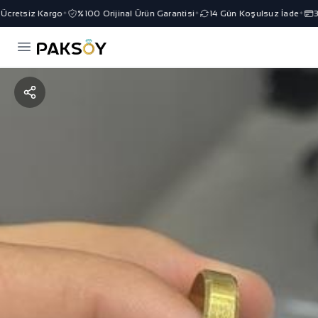
cretsiz Kargo
%100 Orijinal Ürün Garantisi
14 Gün Koşulsuz İade
3 T
✦
✦
✦