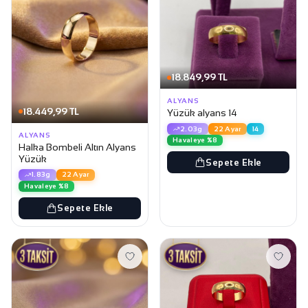
18.849,99 TL
ALYANS
18.449,99 TL
Yüzük alyans 14
2.03g
22 Ayar
14
ALYANS
Havaleye %8
Halka Bombeli Altın Alyans
Yüzük
Sepete Ekle
1.83g
22 Ayar
Havaleye %8
Sepete Ekle