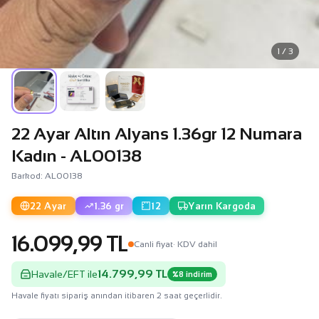
1 / 3
22 Ayar Altın Alyans 1.36gr 12 Numara
Kadın - AL00138
Barkod: AL00138
22 Ayar
1.36 gr
12
Yarın Kargoda
16.099,99 TL
Canli fiyat
· KDV dahil
14.799,99 TL
Havale/EFT ile
%8 indirim
Havale fiyatı sipariş anından itibaren 2 saat geçerlidir.