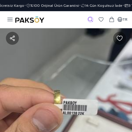
retsiz Kargo
%100 Orijinal Ürün Garantisi
14 Gün Koşulsuz İade
3 T
✦
✦
✦
TR