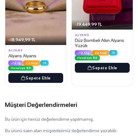
19.449,99 TL
ALYANS
18.949,99 TL
Düz Bombeli Altın Alyans
Yüzük
ALYANS
2.12g
22 Ayar
19
Alyans Alyans
Havaleye %8
2.1g
22 Ayar
19
Sepete Ekle
Havaleye %8
Sepete Ekle
Müşteri Değerlendirmeleri
Bu ürün için henüz değerlendirme yapılmamış.
Bu ürünü satın alan müşterilerimiz değerlendirme yazabilir.