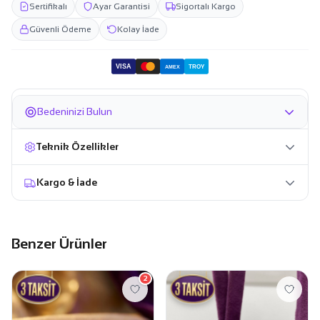
Sertifikalı
Ayar Garantisi
Sigortalı Kargo
Güvenli Ödeme
Kolay İade
VISA
TROY
AMEX
Bedeninizi Bulun
Teknik Özellikler
Kargo & İade
Benzer Ürünler
2