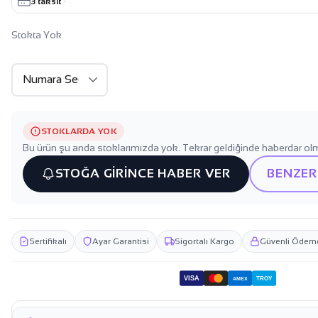
3 taksit
·
Stokta Yok
STOKLARDA YOK
Bu ürün şu anda stoklarımızda yok. Tekrar geldiğinde haberdar olm
STOĞA GİRİNCE HABER VER
BENZER
Sertifikalı
Ayar Garantisi
Sigortalı Kargo
Güvenli Ödem
VISA
TROY
AMEX