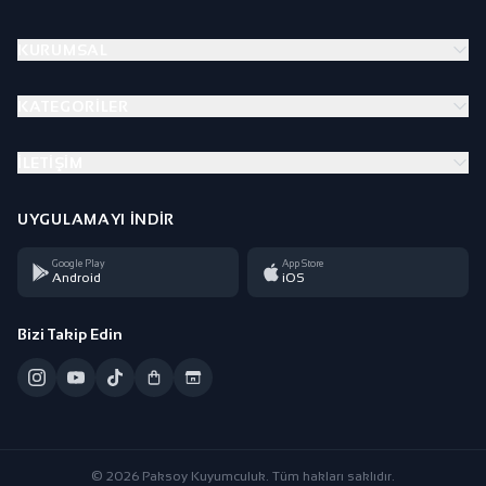
KURUMSAL
KATEGORILER
İLETIŞIM
UYGULAMAYI İNDIR
Google Play
App Store
Android
iOS
Bizi Takip Edin
© 2026 Paksoy Kuyumculuk. Tüm hakları saklıdır.