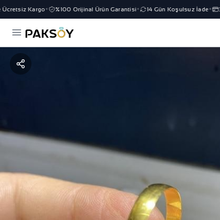
cretsiz Kargo
%100 Orijinal Ürün Garantisi
14 Gün Koşulsuz İade
3 
✦
✦
✦