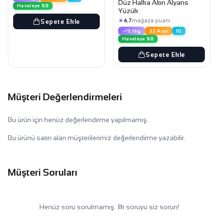
Düz Halka Altın Alyans
Havaleye %8
Yüzük
★
4.7
mağaza puanı
Sepete Ekle
3.16g
22 Ayar
10
Havaleye %8
Sepete Ekle
Müşteri Değerlendirmeleri
Bu ürün için henüz değerlendirme yapılmamış.
Bu ürünü satın alan müşterilerimiz değerlendirme yazabilir.
Müşteri Soruları
Henüz soru sorulmamış. İlk soruyu siz sorun!