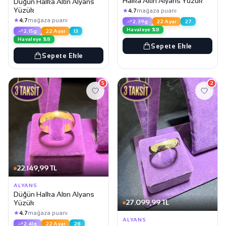
Halka Altın Alyans Yüzük
Düğün Halka Altın Alyans
Yüzük
★
4.7
mağaza puanı
★
4.7
mağaza puanı
2.39g
22 Ayar
27
Havaleye %8
2.15g
22 Ayar
13
Havaleye %8
Sepete Ekle
Sepete Ekle
5
2
22.149,99 TL
ALYANS
Düğün Halka Altın Alyans
27.099,99 TL
Yüzük
★
4.7
mağaza puanı
ALYANS
2.41g
22 Ayar
28