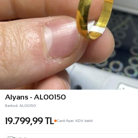
Alyans - AL00150
Barkod: AL00150
19.799,99 TL
Canli fiyat
· KDV dahil