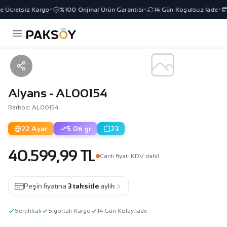
e Ücretsiz Kargo
%100 Orijinal Ürün Garantisi
14 Gün Koşulsuz İade
✦
✦
✦
Alyans - AL00154
Barkod: AL00154
22 Ayar
5.06 gr
23
40.599,99 TL
Canli fiyat
· KDV dahil
Peşin fiyatına
3 taksitle
aylık
Sertifikalı
Sigortalı Kargo
14 Gün Kolay İade