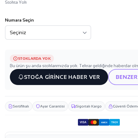
Stokta Yok
Numara Seçin
STOKLARDA YOK
Bu ürün şu anda stoklarımızda yok. Tekrar geldiğinde haberdar olm
STOĞA GİRİNCE HABER VER
BENZER
Sertifikalı
Ayar Garantisi
Sigortalı Kargo
Güvenli Ödem
VISA
TROY
AMEX