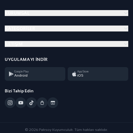
KURUMSAL
KATEGORILER
İLETIŞIM
UYGULAMAYI İNDIR
Google Play
App Store
Android
iOS
Bizi Takip Edin
© 2026 Paksoy Kuyumculuk. Tüm hakları saklıdır.