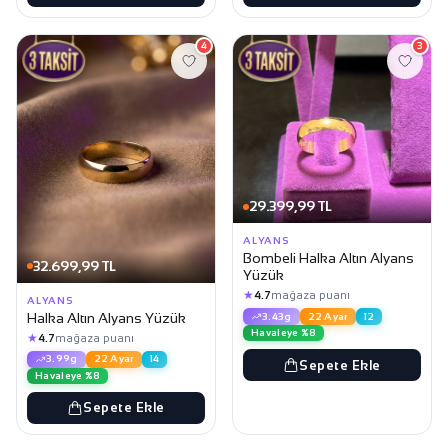
4
3
29.399,99 TL
ALYANS
Bombeli Halka Altın Alyans
32.699,99 TL
Yüzük
★
4.7
mağaza puanı
ALYANS
Halka Altın Alyans Yüzük
3.43g
22 Ayar
12
Havaleye %8
★
4.7
mağaza puanı
3.99g
22 Ayar
14
Sepete Ekle
Havaleye %8
Sepete Ekle