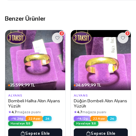
Benzer Ürünler
2
3
35.599,99 TL
34.699,99 TL
ALYANS
ALYANS
Bombeli Halka Altın Alyans
Düğün Bombeli Altın Alyans
Yüzük
Yüzük
★
★
4.7
mağaza puanı
4.7
mağaza puanı
4.24g
22 Ayar
24
4.12g
22 Ayar
26
Havaleye %8
Havaleye %8
Sepete Ekle
Sepete Ekle