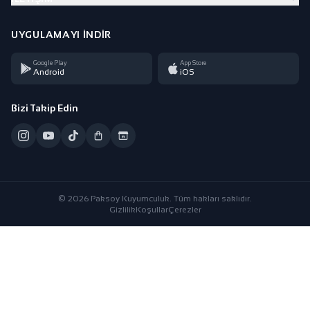
UYGULAMAYI İNDIR
Google Play
App Store
Android
iOS
Bizi Takip Edin
© 2026 Paksoy Kuyumculuk. Tüm hakları saklıdır.
Gizlilik
Koşullar
Çerezler