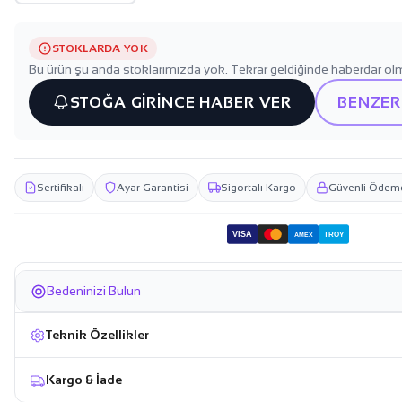
STOKLARDA YOK
Bu ürün şu anda stoklarımızda yok. Tekrar geldiğinde haberdar olm
STOĞA GİRİNCE HABER VER
BENZER
Sertifikalı
Ayar Garantisi
Sigortalı Kargo
Güvenli Ödem
VISA
TROY
AMEX
Bedeninizi Bulun
Teknik Özellikler
Kargo & İade