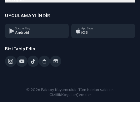
UYGULAMAYI İNDIR
Google Play
App Store
Android
iOS
Bizi Takip Edin
© 2026 Paksoy Kuyumculuk. Tüm hakları saklıdır.
Gizlilik
Koşullar
Çerezler