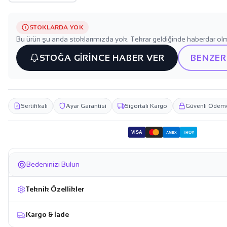
STOKLARDA YOK
Bu ürün şu anda stoklarımızda yok. Tekrar geldiğinde haberdar olm
STOĞA GİRİNCE HABER VER
BENZER
Sertifikalı
Ayar Garantisi
Sigortalı Kargo
Güvenli Ödem
VISA
TROY
AMEX
Bedeninizi Bulun
Teknik Özellikler
Kargo & İade