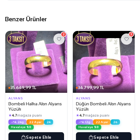
Benzer Ürünler
2
3
35.649,99 TL
34.799,99 TL
ALYANS
ALYANS
Bombeli Halka Altın Alyans
Düğün Bombeli Altın Alyans
Yüzük
Yüzük
★
★
4.7
mağaza puanı
4.7
mağaza puanı
4.24g
22 Ayar
24
4.12g
22 Ayar
26
Havaleye %8
Havaleye %8
Sepete Ekle
Sepete Ekle