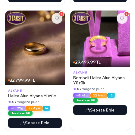
4
3
29.499,99 TL
ALYANS
Bombeli Halka Altın Alyans
32.799,99 TL
Yüzük
★
4.7
mağaza puanı
ALYANS
Halka Altın Alyans Yüzük
3.43g
22 Ayar
12
Havaleye %8
★
4.7
mağaza puanı
3.99g
22 Ayar
14
Sepete Ekle
Havaleye %8
Sepete Ekle