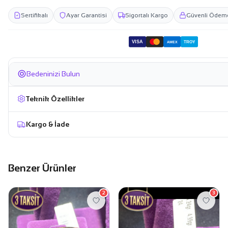
Sertifikalı
Ayar Garantisi
Sigortalı Kargo
Güvenli Ödem
VISA
TROY
AMEX
Bedeninizi Bulun
Teknik Özellikler
Kargo & İade
Benzer Ürünler
2
3