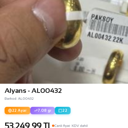
Alyans - AL00432
Barkod: AL00432
22 Ayar
7.08 gr
22
53.249,99 TL
Canli fiyat
· KDV dahil