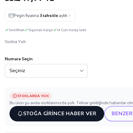
Peşin fiyatına
3 taksitle
aylık
Sertifikalı
Sigortalı Kargo
14 Gün Kolay İade
Stokta Yok
Numara Seçin
STOKLARDA YOK
Bu ürün şu anda stoklarımızda yok. Tekrar geldiğinde haberdar olm
STOĞA GİRİNCE HABER VER
BENZER