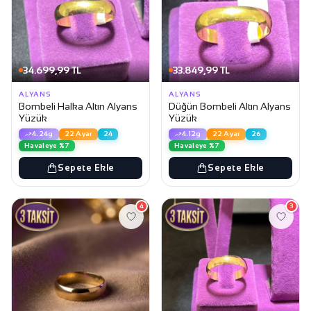
34.699,99 TL
33.849,99 TL
ALYANS
ALYANS
Bombeli Halka Altın Alyans
Düğün Bombeli Altın Alyans
Yüzük
Yüzük
4.24g
22 Ayar
24
4.12g
22 Ayar
26
Havaleye %7
Havaleye %7
Sepete Ekle
Sepete Ekle
4
3