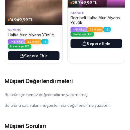
28.749,99 TL
ALYANS
Bombeli Halka Altın Alyans
31.949,99 TL
Yüzük
3.43g
22 Ayar
12
ALYANS
Havaleye %7
Halka Altın Alyans Yüzük
3.99g
22 Ayar
14
Sepete Ekle
Havaleye %7
Sepete Ekle
Müşteri Değerlendirmeleri
Bu ürün için henüz değerlendirme yapılmamış.
Bu ürünü satın alan müşterilerimiz değerlendirme yazabilir.
Müşteri Soruları