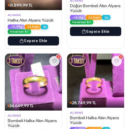
ALYANS
31.899,99 TL
Düğün Bombeli Altın Alyans
Yüzük
ALYANS
4.12g
22 Ayar
26
Halka Altın Alyans Yüzük
Havaleye %7
3.99g
22 Ayar
14
Sepete Ekle
Havaleye %7
Sepete Ekle
2
3
28.749,99 TL
34.649,99 TL
ALYANS
ALYANS
Bombeli Halka Altın Alyans
Bombeli Halka Altın Alyans
Yüzük
Yüzük