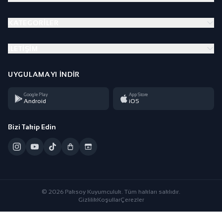
KATEGORILER
İLETIŞIM
UYGULAMAYI İNDIR
Google Play
App Store
Android
iOS
Bizi Takip Edin
© 2026 Paksoy Kuyumculuk. Tüm hakları saklıdır.
Gizlilik
Koşullar
Çerezler