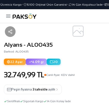
cretsiz Kargo
%100 Orijinal Ürün Garantisi
14 Gün Koşulsuz İade
3 
✦
✦
✦
Alyans - AL00435
Barkod: AL00435
22 Ayar
4.09 gr
20
32.749,99 TL
Canli fiyat
· KDV dahil
Peşin fiyatına
3 taksitle
aylık
Sertifikalı
Sigortalı Kargo
14 Gün Kolay İade