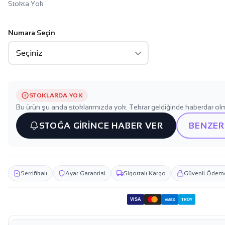
Stokta Yok
Numara Seçin
STOKLARDA YOK
Bu ürün şu anda stoklarımızda yok. Tekrar geldiğinde haberdar olm
STOĞA GİRİNCE HABER VER
BENZER
Sertifikalı
Ayar Garantisi
Sigortalı Kargo
Güvenli Ödem
VISA
TROY
AMEX