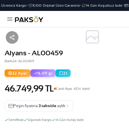
Ücretsiz Kargo
%100 Orijinal Ürün Garantisi
14 Gün Koşulsuz İade
3 
✦
✦
✦
Alyans - AL00459
Barkod: AL00459
22 Ayar
6.09 gr
21
46.749,99 TL
Canli fiyat
· KDV dahil
Peşin fiyatına
3 taksitle
aylık
Sertifikalı
Sigortalı Kargo
14 Gün Kolay İade