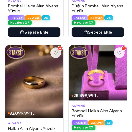
ALYANS
ALYANS
Bombeli Halka Altın Alyans
Düğün Bombeli Altın Alyans
Yüzük
Yüzük
4.24g
22 Ayar
24
4.12g
22 Ayar
26
Havaleye %7
Havaleye %7
Sepete Ekle
Sepete Ekle
4
3
28.899,99 TL
ALYANS
Bombeli Halka Altın Alyans
32.099,99 TL
Yüzük
3.43g
22 Ayar
12
ALYANS
Havaleye %7
Halka Altın Alyans Yüzük