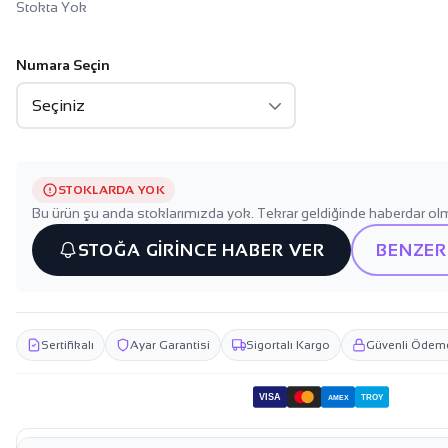
Stokta Yok
Numara Seçin
STOKLARDA YOK
Bu ürün şu anda stoklarımızda yok. Tekrar geldiğinde haberdar olm
STOĞA GİRİNCE HABER VER
BENZER
Sertifikalı
Ayar Garantisi
Sigortalı Kargo
Güvenli Ödem
VISA
TROY
AMEX