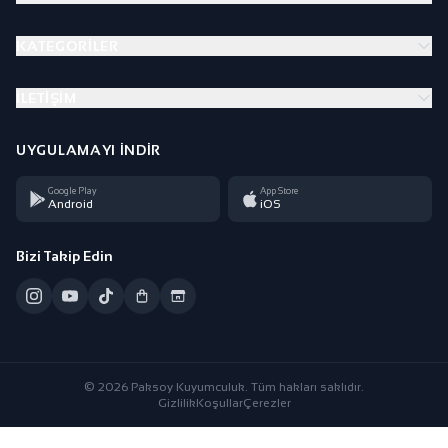
KATEGORILER
İLETIŞIM
UYGULAMAYI İNDIR
Google Play
App Store
Android
iOS
Bizi Takip Edin
© 2026 Paksoy Kuyumculuk. Tüm hakları saklıdır.
Gizlilik
Koşullar
Çerezler