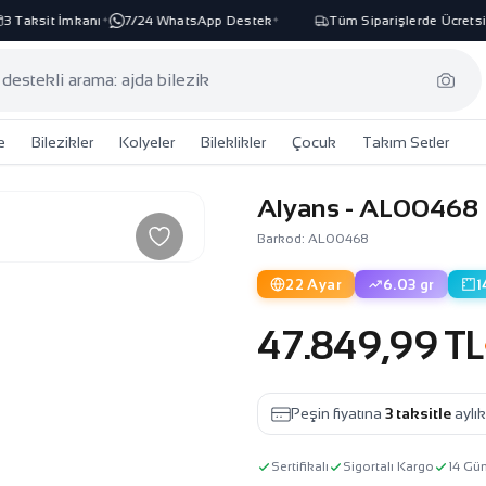
 Taksit İmkanı
7/24 WhatsApp Destek
Tüm Siparişlerde Ücretsiz
✦
✦
e
Bilezikler
Kolyeler
Bileklikler
Çocuk
Takım Setler
Alyans - AL00468
Barkod: AL00468
22 Ayar
6.03 gr
1
47.849,99 TL
Peşin fiyatına
3 taksitle
aylı
Sertifikalı
Sigortalı Kargo
14 Gü