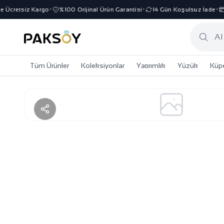
Ücretsiz Kargo
%100 Orijinal Ürün Garantisi
14 Gün Koşulsuz İade
3
✦
✦
✦
Tüm Ürünler
Koleksiyonlar
Yatırımlık
Yüzük
Küp