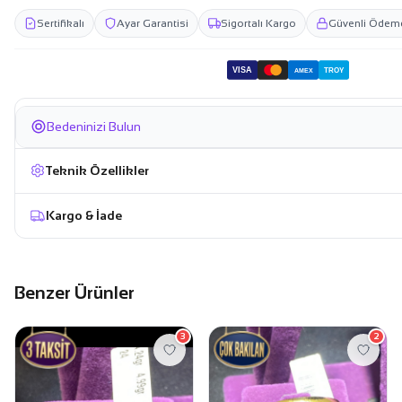
Sertifikalı
Ayar Garantisi
Sigortalı Kargo
Güvenli Ödem
VISA
TROY
AMEX
Bedeninizi Bulun
Teknik Özellikler
Kargo & İade
Benzer Ürünler
3
2