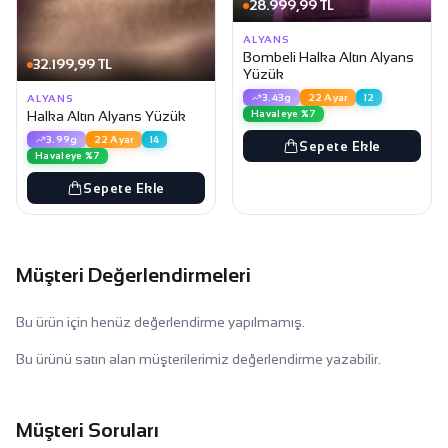
28.999,99 TL
ALYANS
Bombeli Halka Altın Alyans
32.199,99 TL
Yüzük
3.43g
22 Ayar
12
ALYANS
Havaleye %7
Halka Altın Alyans Yüzük
3.99g
22 Ayar
14
Sepete Ekle
Havaleye %7
Sepete Ekle
Müşteri Değerlendirmeleri
Bu ürün için henüz değerlendirme yapılmamış.
Bu ürünü satın alan müşterilerimiz değerlendirme yazabilir.
Müşteri Soruları