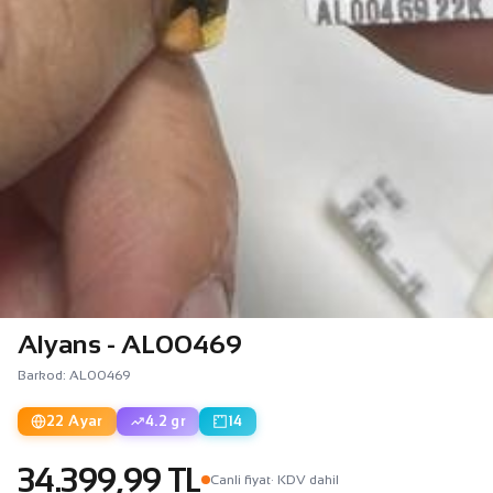
Alyans - AL00469
Barkod: AL00469
22 Ayar
4.2 gr
14
34.399,99 TL
Canli fiyat
· KDV dahil