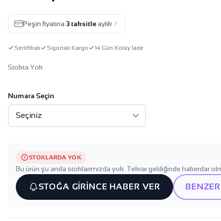
Peşin fiyatına
3 taksitle
aylık
Sertifikalı
Sigortalı Kargo
14 Gün Kolay İade
Stokta Yok
Numara Seçin
STOKLARDA YOK
Bu ürün şu anda stoklarımızda yok. Tekrar geldiğinde haberdar olm
STOĞA GİRİNCE HABER VER
BENZER