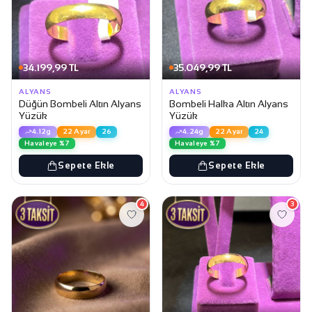
34.199,99 TL
35.049,99 TL
ALYANS
ALYANS
Düğün Bombeli Altın Alyans
Bombeli Halka Altın Alyans
Yüzük
Yüzük
4.12g
22 Ayar
26
4.24g
22 Ayar
24
Havaleye %7
Havaleye %7
Sepete Ekle
Sepete Ekle
4
3