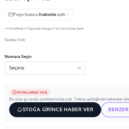
Peşin fiyatına
3 taksitle
aylık
Sertifikalı
Sigortalı Kargo
14 Gün Kolay İade
Stokta Yok
Numara Seçin
STOKLARDA YOK
Bu ürün şu anda stoklarımızda yok. Tekrar geldiğinde haberdar olm
STOĞA GİRİNCE HABER VER
BENZER