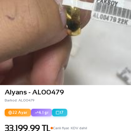
Alyans - AL00479
Barkod: AL00479
22 Ayar
4.1 gr
17
33.199,99 TL
Canli fiyat
· KDV dahil