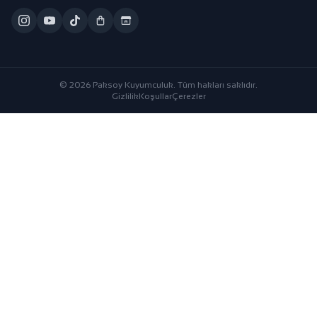
© 2026 Paksoy Kuyumculuk. Tüm hakları saklıdır.
Gizlilik
Koşullar
Çerezler