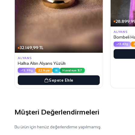
28.899,99
ALYANS
Bombeli Ha
3.43g
2
32.149,99 TL
ALYANS
Halka Altın Alyans Yüzük
3.99g
22 Ayar
14
Havaleye %7
Sepete Ekle
Müşteri Değerlendirmeleri
Bu ürün için henüz değerlendirme yapılmamış.