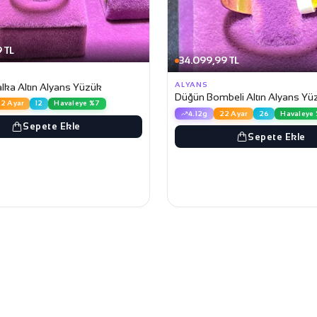
 TL
34.099,99 TL
ALYANS
lka Altın Alyans Yüzük
Düğün Bombeli Altın Alyans Yü
2 Ayar
12
Havaleye %7
4.12g
22 Ayar
26
Havaleye
Sepete Ekle
Sepete Ekle