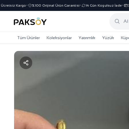
retsiz Kargo
%100 Orijinal Ürün Garantisi
14 Gün Koşulsuz İade
3 T
✦
✦
✦
Tüm Ürünler
Koleksiyonlar
Yatırımlık
Yüzük
Küp