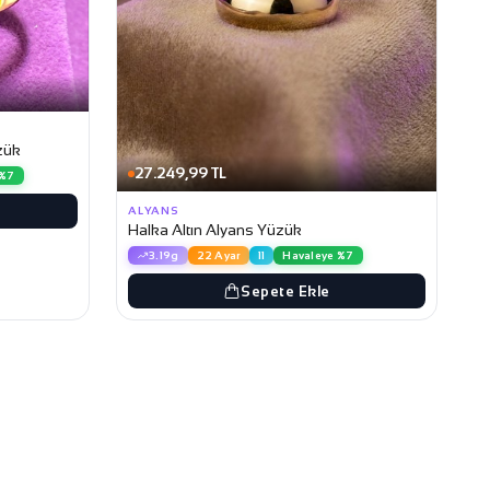
zük
27.249,99 TL
 %7
ALYANS
Halka Altın Alyans Yüzük
3.19g
22 Ayar
11
Havaleye %7
Sepete Ekle