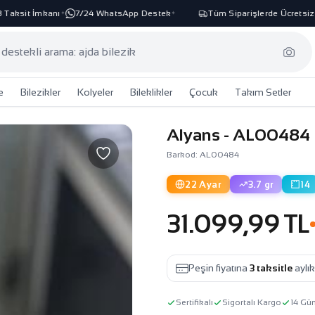
aksit İmkanı
7/24 WhatsApp Destek
Tüm Siparişlerde Ücretsiz K
✦
✦
e
Bilezikler
Kolyeler
Bileklikler
Çocuk
Takım Setler
Alyans - AL00484
Barkod: AL00484
22 Ayar
3.7 gr
14
31.099,99 TL
Peşin fiyatına
3 taksitle
aylı
Sertifikalı
Sigortalı Kargo
14 Gü