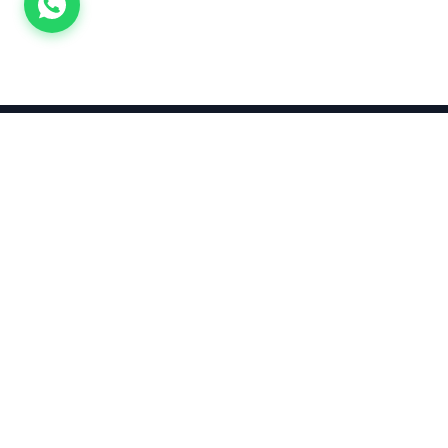
Takınca Stil, Saklayınca Değer
KURUMSAL
KATEGORI
Hakkımızda
Yatırımlık
Küpe
Altın Fiyatları
Kolyeler
Kahramanmaraş Altın Fiyatları
Çocuk
Altın Bozdurma Hesaplama
Blog
KOLEKSIYO