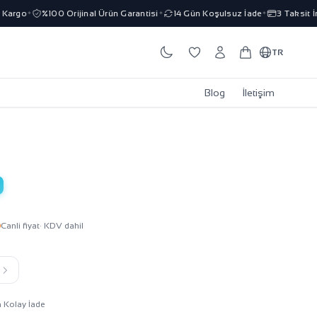
argo
%100 Orijinal Ürün Garantisi
14 Gün Koşulsuz İade
3 Taksit İmk
✦
✦
✦
TR
Blog
İletişim
Canli fiyat
· KDV dahil
k
n Kolay İade