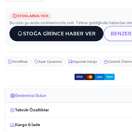
STOKLARDA YOK
Bu ürün şu anda stoklarımızda yok. Tekrar geldiğinde haberdar olm
STOĞA GİRİNCE HABER VER
BENZER
Sertifikalı
Ayar Garantisi
Sigortalı Kargo
Güvenli Ödem
VISA
TROY
AMEX
Bedeninizi Bulun
Teknik Özellikler
Kargo & İade