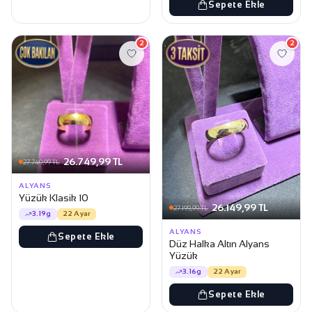
Sepete Ekle
2
2
26.749,99 TL
27.749,99 TL
ALYANS
Yüzük Klasik 10
26.149,99 TL
27.199,99 TL
3.19g
22 Ayar
ALYANS
Sepete Ekle
Düz Halka Altın Alyans
Yüzük
3.16g
22 Ayar
Sepete Ekle