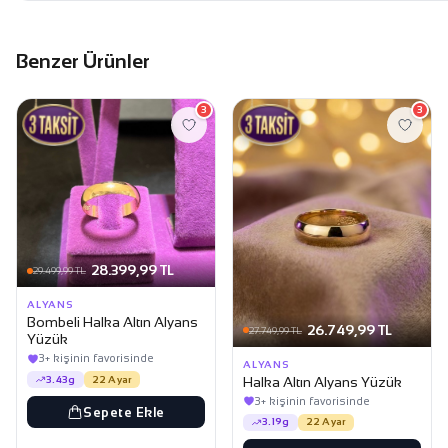
Benzer Ürünler
3
3
28.399,99 TL
29.499,99 TL
ALYANS
Bombeli Halka Altın Alyans
26.749,99 TL
27.749,99 TL
Yüzük
3+ kişinin favorisinde
ALYANS
Halka Altın Alyans Yüzük
3.43g
22 Ayar
3+ kişinin favorisinde
Sepete Ekle
3.19g
22 Ayar