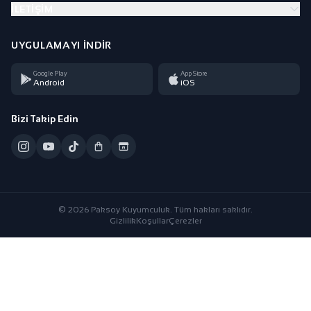
İLETIŞIM
UYGULAMAYI İNDIR
Google Play
App Store
Android
iOS
Bizi Takip Edin
© 2026 Paksoy Kuyumculuk. Tüm hakları saklıdır.
Gizlilik
Koşullar
Çerezler