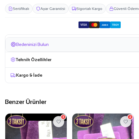
Sertifikalı
Ayar Garantisi
Sigortalı Kargo
Güvenli Ödem
VISA
TROY
AMEX
Bedeninizi Bulun
Teknik Özellikler
Kargo & İade
Benzer Ürünler
3
2