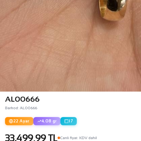
AL00666
Barkod: AL00666
22 Ayar
4.08 gr
17
33.499,99 TL
Canli fiyat
· KDV dahil