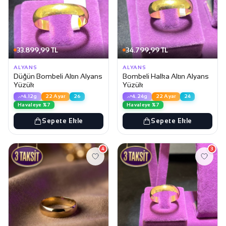
33.899,99 TL
34.799,99 TL
ALYANS
ALYANS
Düğün Bombeli Altın Alyans
Bombeli Halka Altın Alyans
Yüzük
Yüzük
4.12g
22 Ayar
26
4.24g
22 Ayar
24
Havaleye %7
Havaleye %7
Sepete Ekle
Sepete Ekle
4
3