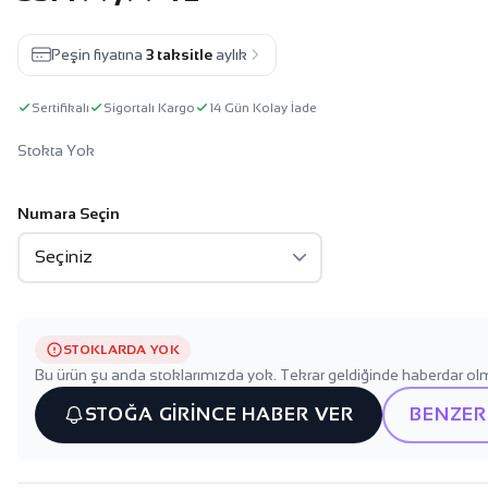
Peşin fiyatına
3 taksitle
aylık
Sertifikalı
Sigortalı Kargo
14 Gün Kolay İade
Stokta Yok
Numara Seçin
STOKLARDA YOK
Bu ürün şu anda stoklarımızda yok. Tekrar geldiğinde haberdar olm
STOĞA GİRİNCE HABER VER
BENZER