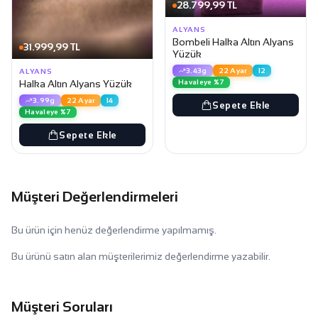
28.799,99 TL
ALYANS
Bombeli Halka Altın Alyans
31.999,99 TL
Yüzük
3.43g
22 Ayar
12
ALYANS
Havaleye %7
Halka Altın Alyans Yüzük
3.99g
22 Ayar
14
Sepete Ekle
Havaleye %7
Sepete Ekle
Müşteri Değerlendirmeleri
Bu ürün için henüz değerlendirme yapılmamış.
Bu ürünü satın alan müşterilerimiz değerlendirme yazabilir.
Müşteri Soruları