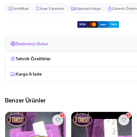
Sertifikalı
Ayar Garantisi
Sigortalı Kargo
Güvenli Ödem
VISA
TROY
AMEX
Bedeninizi Bulun
Teknik Özellikler
Kargo & İade
Benzer Ürünler
2
3