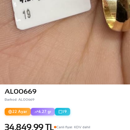
AL00669
Barkod: AL00669
22 Ayar
4.27 gr
19
34.849,99 TL
Canli fiyat
· KDV dahil