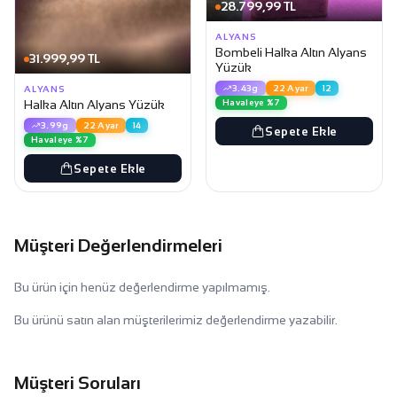
28.799,99 TL
ALYANS
Bombeli Halka Altın Alyans
31.999,99 TL
Yüzük
3.43g
22 Ayar
12
ALYANS
Havaleye %7
Halka Altın Alyans Yüzük
3.99g
22 Ayar
14
Sepete Ekle
Havaleye %7
Sepete Ekle
Müşteri Değerlendirmeleri
Bu ürün için henüz değerlendirme yapılmamış.
Bu ürünü satın alan müşterilerimiz değerlendirme yazabilir.
Müşteri Soruları