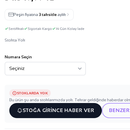
Peşin fiyatına
3 taksitle
aylık
Sertifikalı
Sigortalı Kargo
14 Gün Kolay İade
Stokta Yok
Numara Seçin
STOKLARDA YOK
Bu ürün şu anda stoklarımızda yok. Tekrar geldiğinde haberdar olm
STOĞA GİRİNCE HABER VER
BENZER