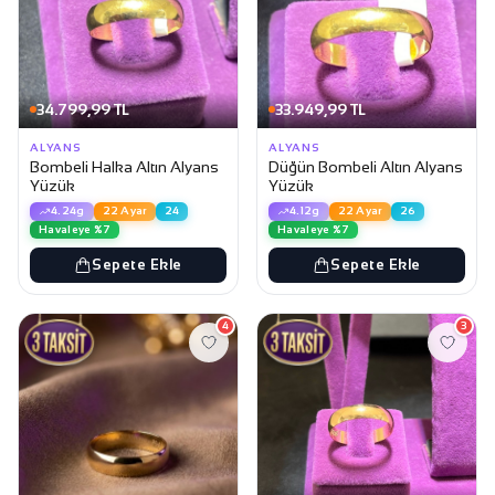
34.799,99 TL
33.949,99 TL
ALYANS
ALYANS
Bombeli Halka Altın Alyans
Düğün Bombeli Altın Alyans
Yüzük
Yüzük
4.24g
22 Ayar
24
4.12g
22 Ayar
26
Havaleye %7
Havaleye %7
Sepete Ekle
Sepete Ekle
4
3