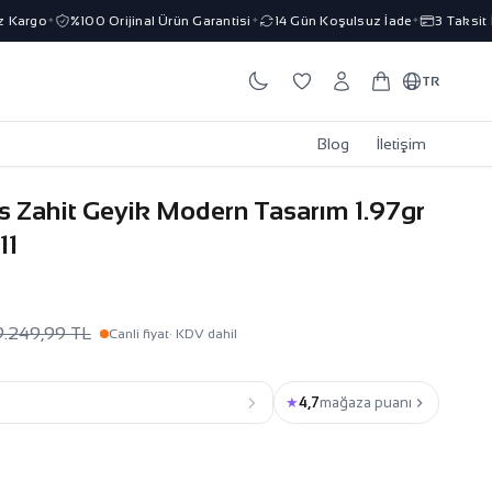
argo
%100 Orijinal Ürün Garantisi
14 Gün Koşulsuz İade
3 Taksit İm
✦
✦
✦
TR
Blog
İletişim
s Zahit Geyik Modern Tasarım 1.97gr
11
9.249,99 TL
Canli fiyat
· KDV dahil
★
4,7
mağaza puanı