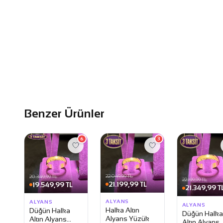
Benzer Ürünler
6
3
22.049,99 TL
20.349,99 TL
22.199,99 TL
21.199,99 TL
19.549,99 TL
21.349,99 T
ALYANS
ALYANS
ALYANS
Halka Altın
Düğün Halka
Düğün Halka
Alyans Yüzük
Altın Alyans
Altın Alyans