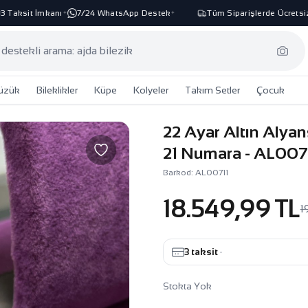
aksit İmkanı
7/24 WhatsApp Destek
Tüm Siparişlerde Ücretsiz K
✦
✦
üzük
Bileklikler
Küpe
Kolyeler
Takım Setler
Çocuk
22 Ayar Altın Alyan
21 Numara - AL007
Barkod: AL00711
18.549,99 TL
1
3 taksit
·
Stokta Yok