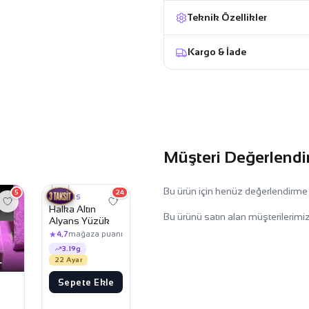
Teknik Özellikler
Kargo & İade
Müşteri Değerlendi
27.749,99 TL
26.749,99 TL
Bu ürün için henüz değerlendirme
5
24
ALYANS
Halka Altın
Bu ürünü satın alan müşterilerimiz
Alyans Yüzük
★
4,7
mağaza puanı
3.19g
L
22 Ayar
Sepete Ekle