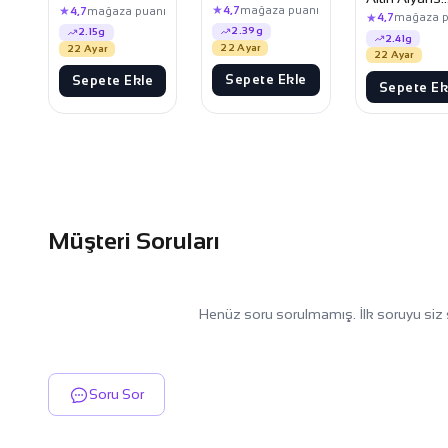
Yüzük
★
4,7
mağaza puanı
★
4,7
mağaza puanı
Yüzük
★
4,7
mağaza p
2.39g
2.15g
2.41g
22 Ayar
22 Ayar
22 Ayar
Sepete Ekle
Sepete Ekle
Sepete Ek
Müşteri Soruları
Henüz soru sorulmamış. İlk soruyu siz 
Soru Sor