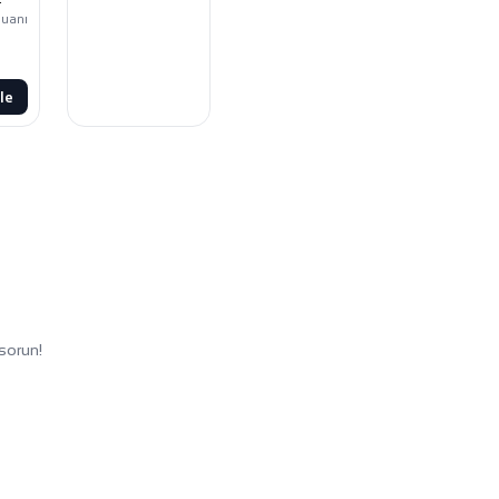
uanı
le
sorun!