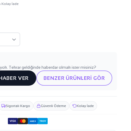
n Kolay İade
yok. Tekrar geldiğinde haberdar olmak ister misiniz?
 HABER VER
BENZER ÜRÜNLERİ GÖR
Sigortalı Kargo
Güvenli Ödeme
Kolay İade
VISA
TROY
AMEX