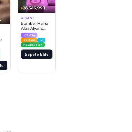
28.549,99 TL
ALYANS
L
Bombeli Halka
Altın Alyans
Yüzük
3.43g
k
22 Ayar
12
Havaleye %7
Sepete Ekle
le