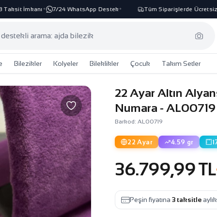
aksit İmkanı
7/24 WhatsApp Destek
Tüm Siparişlerde Ücretsiz K
✦
✦
e
Bilezikler
Kolyeler
Bileklikler
Çocuk
Takım Setler
22 Ayar Altın Alyan
Numara - AL00719
Barkod: AL00719
22 Ayar
4.59 gr
1
36.799,99 TL
Peşin fiyatına
3 taksitle
aylı