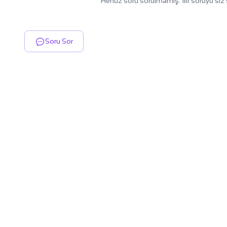
Henüz soru sorulmamış. İlk soruyu siz 
Soru Sor