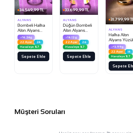
34.549,99 TL
33.699,99 TL
31.799,99 T
ALYANS
ALYANS
Bombeli Halka
Düğün Bombeli
ALYANS
Altın Alyans
Altın Alyans
Halka Altın
Yüzük
Yüzük
4.24g
4.12g
Alyans Yüzü
22 Ayar
24
22 Ayar
26
3.99g
Havaleye %7
Havaleye %7
22 Ayar
14
Sepete Ekle
Sepete Ekle
Havaleye %7
Sepete Ek
Müşteri Soruları