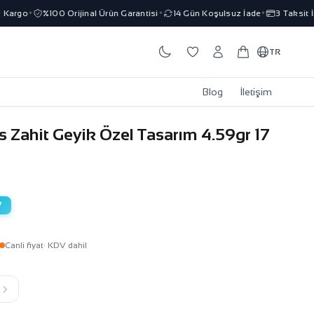
argo
%100 Orijinal Ürün Garantisi
14 Gün Koşulsuz İade
3 Taksit İm
✦
✦
✦
TR
Blog
İletişim
s Zahit Geyik Özel Tasarım 4.59gr 17
7
Canli fiyat
· KDV dahil
k