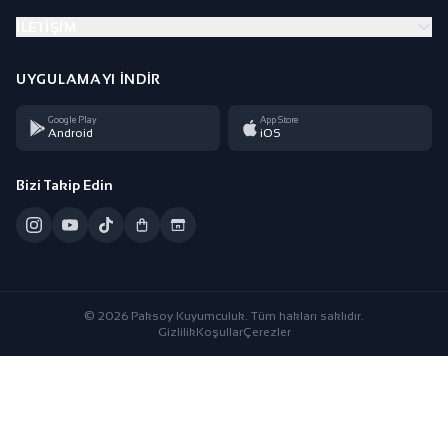
İLETIŞIM
UYGULAMAYI İNDIR
Google Play
App Store
Android
iOS
Bizi Takip Edin
© 2026 Paksoy Kuyumculuk. Tüm hakları saklıdır.
Gizlilik
Koşullar
Çerezler