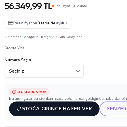
56.349,99 TL
Canli fiyat
· KDV dahil
Peşin fiyatına
3 taksitle
aylık
Sertifikalı
Sigortalı Kargo
14 Gün Kolay İade
Stokta Yok
Numara Seçin
STOKLARDA YOK
Bu ürün şu anda stoklarımızda yok. Tekrar geldiğinde haberdar olm
STOĞA GİRİNCE HABER VER
BENZER