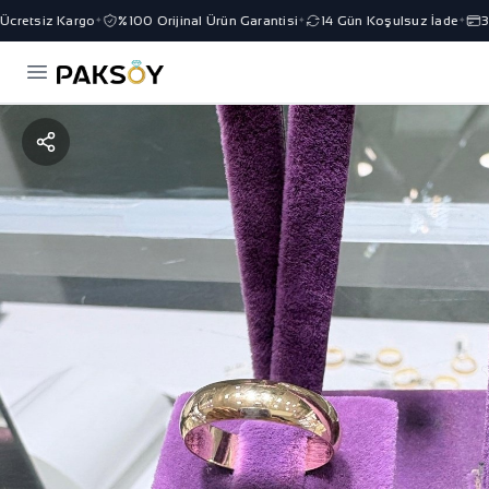
retsiz Kargo
%100 Orijinal Ürün Garantisi
14 Gün Koşulsuz İade
3 T
✦
✦
✦