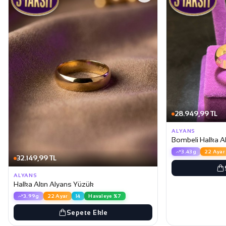
28.949,99 TL
ALYANS
Bombeli Halka Al
3.43g
22 Ayar
32.149,99 TL
ALYANS
Halka Altın Alyans Yüzük
3.99g
22 Ayar
14
Havaleye %7
Sepete Ekle