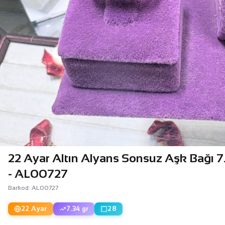
22 Ayar Altın Alyans Sonsuz Aşk Bağı 
- AL00727
Barkod: AL00727
22 Ayar
7.34 gr
28