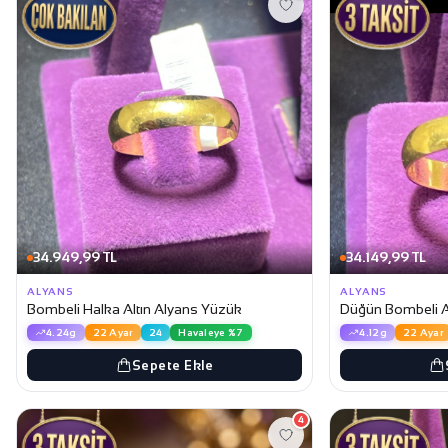
34.949,99 TL
34.149,99 TL
ALYANS
ALYANS
Bombeli Halka Altın Alyans Yüzük
Düğün Bombeli A
4.24g
22 Ayar
24
Havaleye %7
4.12g
22 Ayar
Sepete Ekle
4