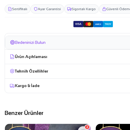
Sertifikalı
Ayar Garantisi
Sigortalı Kargo
Güvenli Ödem
VISA
TROY
AMEX
Bedeninizi Bulun
Ürün Açıklaması
Teknik Özellikler
Kargo & İade
Benzer Ürünler
2