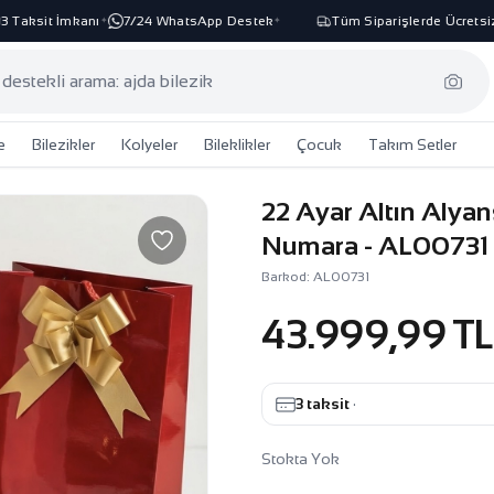
aksit İmkanı
7/24 WhatsApp Destek
Tüm Siparişlerde Ücretsiz K
✦
✦
e
Bilezikler
Kolyeler
Bileklikler
Çocuk
Takım Setler
22 Ayar Altın Alya
Numara - AL00731
Barkod: AL00731
43.999,99 TL
3 taksit
·
Stokta Yok