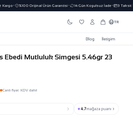
argo
%100 Orijinal Ürün Garantisi
14 Gün Koşulsuz İade
3 Taksit İm
✦
✦
✦
TR
Blog
İletişim
ns Ebedi Mutluluk Simgesi 5.46gr 23
Canli fiyat
· KDV dahil
★
4.7
mağaza puanı