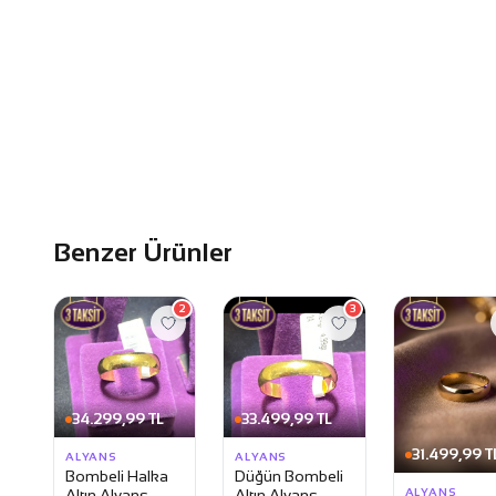
Benzer Ürünler
2
3
34.299,99 TL
33.499,99 TL
31.499,99 T
ALYANS
ALYANS
Bombeli Halka
Düğün Bombeli
ALYANS
Altın Alyans
Altın Alyans