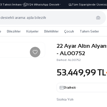
Taksit İmkanı
7/24 WhatsApp Destek
Tüm Siparişlerde Ücretsiz 
✦
✦
e
Bilezikler
Kolyeler
Bileklikler
Çocuk
Takım Setler
22 Ayar Altın Alya
- AL00752
Barkod: AL00752
53.449,99 TL
3 taksit
·
Stokta Yok