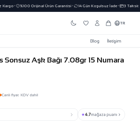
Kargo
%100 Orijinal Ürün Garantisi
14 Gün Koşulsuz İade
3 Taksit İm
✦
✦
✦
TR
Blog
İletişim
ns Sonsuz Aşk Bağı 7.08gr 15 Numara
Canli fiyat
· KDV dahil
★
4.7
mağaza puanı