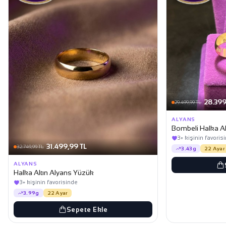
28.399
29.499,99 TL
ALYANS
Bombeli Halka Al
3+ kişinin favoris
31.499,99 TL
32.749,99 TL
3.43g
22 Ayar
ALYANS
Halka Altın Alyans Yüzük
3+ kişinin favorisinde
3.99g
22 Ayar
Sepete Ekle