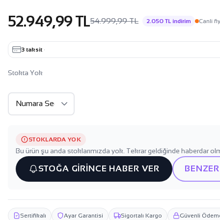
52.949,99 TL
54.999,99 TL
2.050 TL indirim
Canli fi
3 taksit
·
Stokta Yok
STOKLARDA YOK
Bu ürün şu anda stoklarımızda yok. Tekrar geldiğinde haberdar olm
STOĞA GİRİNCE HABER VER
BENZER
Sertifikalı
Ayar Garantisi
Sigortalı Kargo
Güvenli Ödem