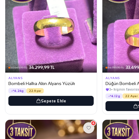
34.299,99 TL
33.499
35.649,99 TL
34.799,99 TL
ALYANS
ALYANS
Bombeli Halka Altın Alyans Yüzük
Düğün Bombeli A
3+ kişinin favoris
4.24g
22 Ayar
4.12g
22 Ayar
Sepete Ekle
4