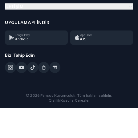
İLETIŞIM
UYGULAMAYI İNDIR
Google Play
App Store
Android
iOS
Bizi Takip Edin
© 2026 Paksoy Kuyumculuk. Tüm hakları saklıdır.
Gizlilik
Koşullar
Çerezler