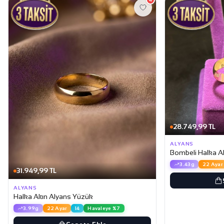
28.749,99 TL
ALYANS
Bombeli Halka Al
3.43g
22 Ayar
31.949,99 TL
ALYANS
Halka Altın Alyans Yüzük
3.99g
22 Ayar
14
Havaleye %7