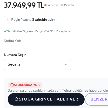
37.949,99 TL
Canli fiyat
· KDV dahil
Peşin fiyatına
3 taksitle
aylık
Sertifikalı
Sigortalı Kargo
14 Gün Kolay İade
Stokta Yok
Numara Seçin
STOKLARDA YOK
Bu ürün şu anda stoklarımızda yok. Tekrar geldiğinde haberdar olm
STOĞA GİRİNCE HABER VER
BENZER