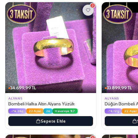
2
34.699,99 TL
33.899,99 TL
ALYANS
ALYANS
Bombeli Halka Altın Alyans Yüzük
Düğün Bombeli A
4.24g
22 Ayar
24
Havaleye %7
4.12g
22 Ayar
Sepete Ekle
4