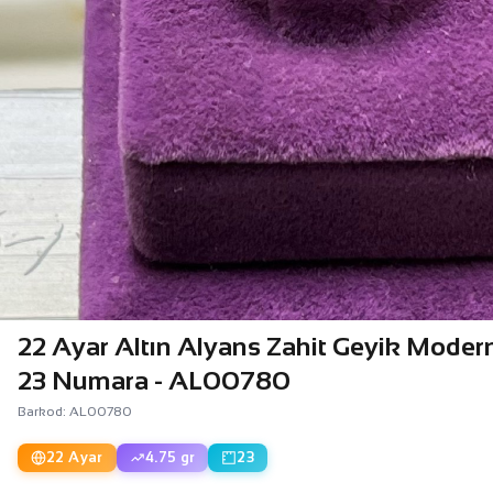
22 Ayar Altın Alyans Zahit Geyik Moder
23 Numara - AL00780
Barkod: AL00780
22 Ayar
4.75 gr
23