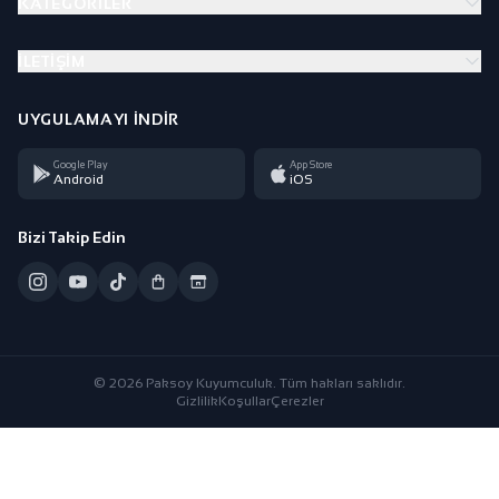
KATEGORILER
İLETIŞIM
UYGULAMAYI İNDIR
Google Play
App Store
Android
iOS
Bizi Takip Edin
© 2026 Paksoy Kuyumculuk. Tüm hakları saklıdır.
Gizlilik
Koşullar
Çerezler