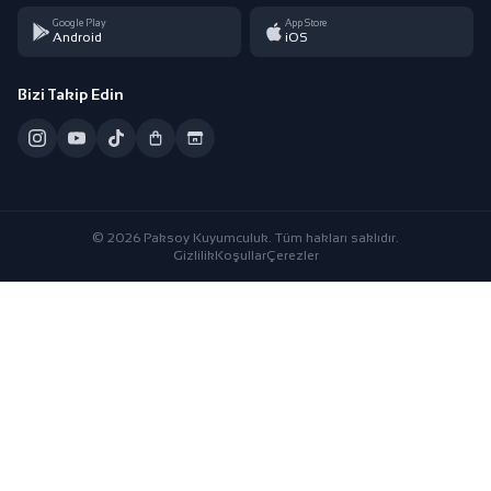
Google Play
App Store
Android
iOS
Bizi Takip Edin
© 2026 Paksoy Kuyumculuk. Tüm hakları saklıdır.
Gizlilik
Koşullar
Çerezler