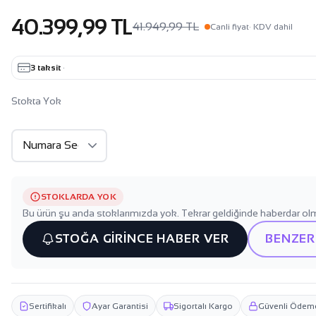
40.399,99 TL
41.949,99 TL
Canli fiyat
· KDV dahil
3 taksit
·
Stokta Yok
STOKLARDA YOK
Bu ürün şu anda stoklarımızda yok. Tekrar geldiğinde haberdar olm
STOĞA GİRİNCE HABER VER
BENZER
Sertifikalı
Ayar Garantisi
Sigortalı Kargo
Güvenli Ödem