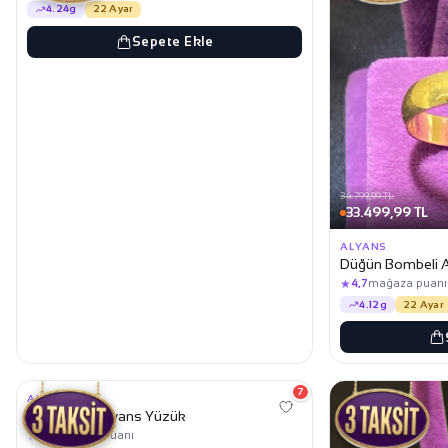
4.24g
22 Ayar
Sepete Ekle
34.799,99 TL
33.499,99 TL
ALYANS
Düğün Bombeli A
★
4,7
mağaza puanı
4.12g
22 Ayar
32.749,99 TL
31.499,99 TL
7
ALYANS
Halka Altın Alyans Yüzük
★
4,7
mağaza puanı