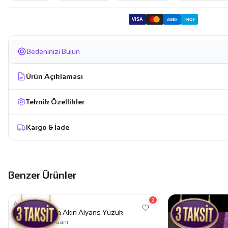
VISA
TROY
AMEX
Bedeninizi Bulun
Ürün Açıklaması
Teknik Özellikler
Kargo & İade
Benzer Ürünler
35.649,99 TL
34.299,99 TL
2
ALYANS
Bombeli Halka Altın Alyans Yüzük
★
4,7
mağaza puanı