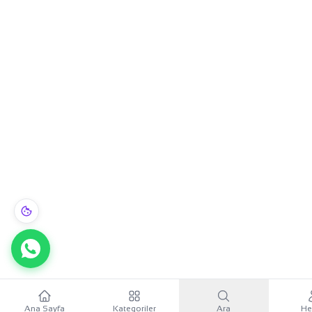
Ana Sayfa
Kategoriler
Ara
He