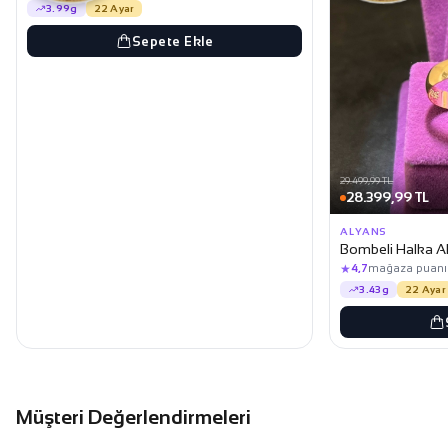
3.99g
22 Ayar
Sepete Ekle
29.499,99 TL
28.399,99 TL
ALYANS
Bombeli Halka Al
★
4,7
mağaza puanı
3.43g
22 Ayar
Müşteri Değerlendirmeleri