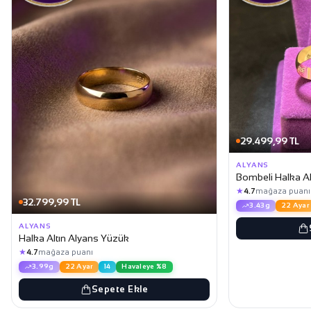
29.499,99 TL
ALYANS
Bombeli Halka Al
★
4.7
mağaza puanı
32.799,99 TL
3.43g
22 Ayar
ALYANS
Halka Altın Alyans Yüzük
★
4.7
mağaza puanı
3.99g
22 Ayar
14
Havaleye %8
Sepete Ekle