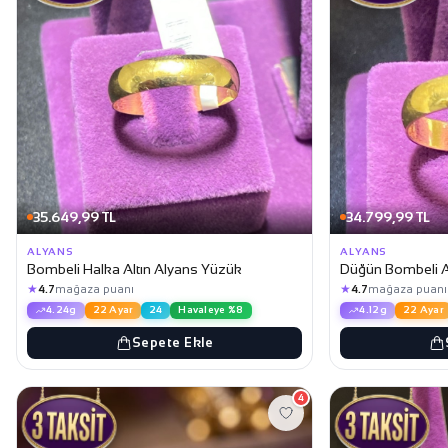
35.649,99 TL
34.799,99 TL
ALYANS
ALYANS
Bombeli Halka Altın Alyans Yüzük
Düğün Bombeli A
★
★
4.7
mağaza puanı
4.7
mağaza puanı
4.24g
22 Ayar
24
Havaleye %8
4.12g
22 Ayar
Sepete Ekle
4