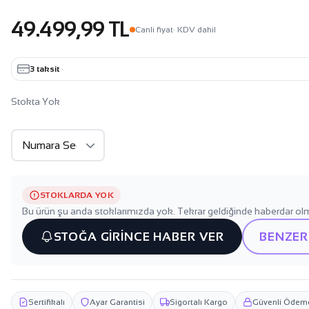
49.499,99 TL
Canli fiyat
· KDV dahil
3 taksit
·
Stokta Yok
STOKLARDA YOK
Bu ürün şu anda stoklarımızda yok. Tekrar geldiğinde haberdar olm
STOĞA GİRİNCE HABER VER
BENZER
Sertifikalı
Ayar Garantisi
Sigortalı Kargo
Güvenli Ödem