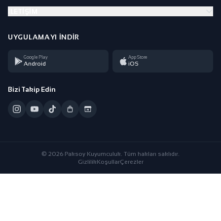
İLETIŞIM
UYGULAMAYI İNDIR
Google Play
App Store
Android
iOS
Bizi Takip Edin
© 2026 Paksoy Kuyumculuk. Tüm hakları saklıdır.
Gizlilik
Koşullar
Çerezler