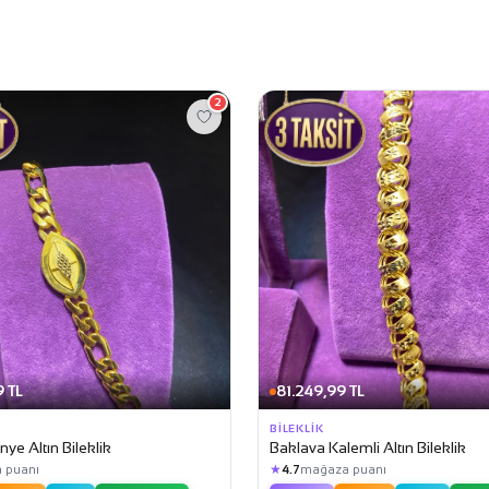
2
 TL
81.249,99 TL
BILEKLIK
ye Altın Bileklik
Baklava Kalemli Altın Bileklik
★
 puanı
4.7
mağaza puanı