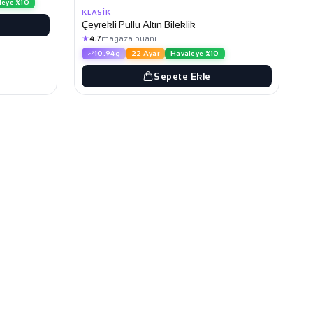
leye %10
KLASIK
Çeyrekli Pullu Altın Bileklik
★
4.7
mağaza puanı
10.94g
22 Ayar
Havaleye %10
Sepete Ekle