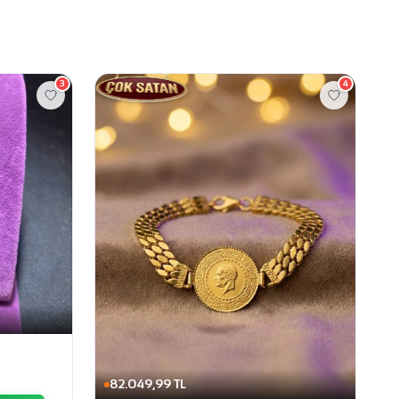
3
4
82.049,99 TL