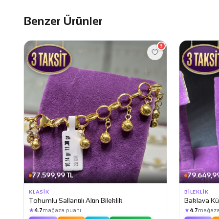
Benzer Ürünler
3
77.599,99 TL
79.649,99
KLASIK
BILEKLIK
Tohumlu Sallantılı Altın Bileklik
Baklava Kün
★
★
4.7
mağaza puanı
4.7
mağaza