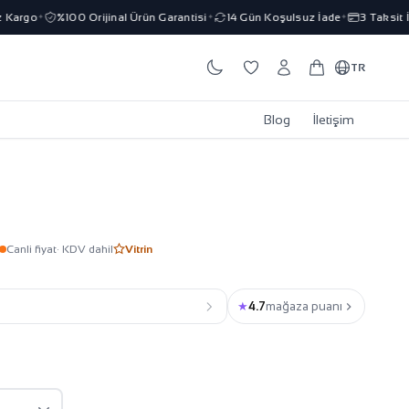
rgo
%100 Orijinal Ürün Garantisi
14 Gün Koşulsuz İade
3 Taksit İmk
✦
✦
✦
TR
Blog
İletişim
Canli fiyat
· KDV dahil
Vitrin
★
4.7
mağaza puanı