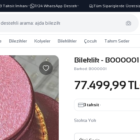
ksit İmkanı
7/24 WhatsApp Destek
Tüm Siparişlerde Ücretsiz Ka
✦
✦
e
Bilezikler
Kolyeler
Bileklikler
Çocuk
Takım Setler
Bileklik - B000001
Barkod: B000001
77.499,99 TL
3 taksit
·
Stokta Yok