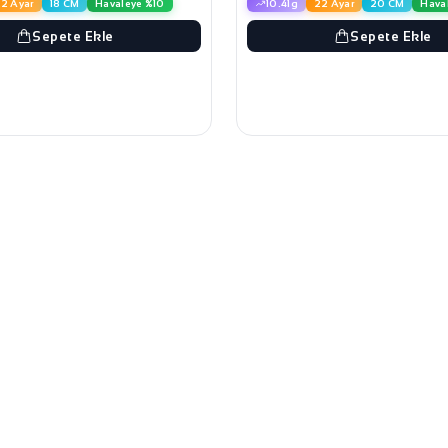
2 Ayar
18 CM
Havaleye %10
10.41g
22 Ayar
20 CM
Hava
Sepete Ekle
Sepete Ekle