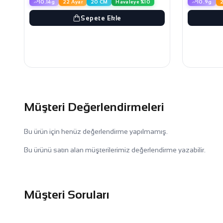
10.14g
22 Ayar
20 CM
Havaleye %10
10.9g
2
Sepete Ekle
Müşteri Değerlendirmeleri
Bu ürün için henüz değerlendirme yapılmamış.
Bu ürünü satın alan müşterilerimiz değerlendirme yazabilir.
Müşteri Soruları