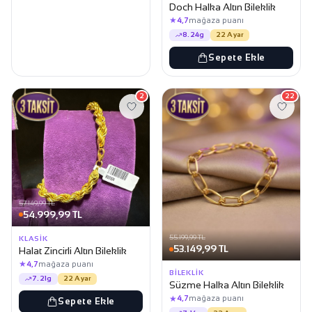
Doch Halka Altın Bileklik
★
4,7
mağaza puanı
8.24g
22 Ayar
Sepete Ekle
2
22
57.149,99 TL
54.999,99 TL
55.199,99 TL
KLASIK
53.149,99 TL
Halat Zincirli Altın Bileklik
★
4,7
mağaza puanı
BILEKLIK
7.21g
22 Ayar
Süzme Halka Altın Bileklik
★
4,7
mağaza puanı
Sepete Ekle