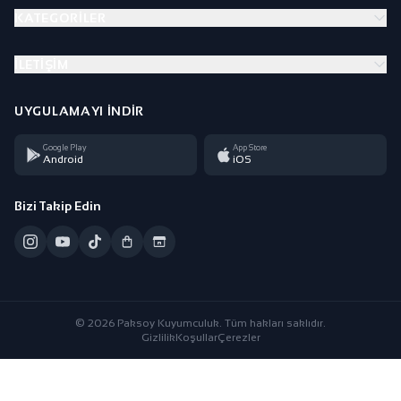
KATEGORILER
İLETIŞIM
UYGULAMAYI İNDIR
Google Play
App Store
Android
iOS
Bizi Takip Edin
© 2026 Paksoy Kuyumculuk. Tüm hakları saklıdır.
Gizlilik
Koşullar
Çerezler