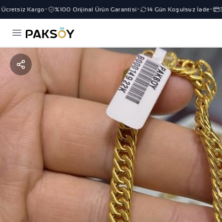
cretsiz Kargo
%100 Orijinal Ürün Garantisi
14 Gün Koşulsuz İade
3 
✦
✦
✦