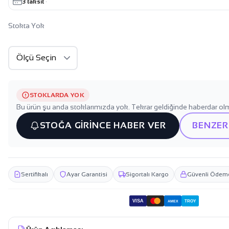
3 taksit
·
Stokta Yok
STOKLARDA YOK
Bu ürün şu anda stoklarımızda yok. Tekrar geldiğinde haberdar olm
STOĞA GİRİNCE HABER VER
BENZER
Sertifikalı
Ayar Garantisi
Sigortalı Kargo
Güvenli Ödem
VISA
TROY
AMEX