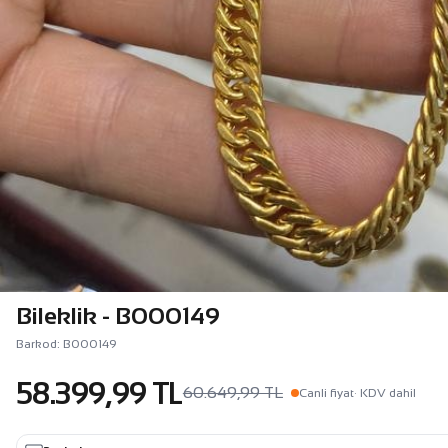
Bileklik - B000149
Barkod: B000149
58.399,99 TL
60.649,99 TL
Canli fiyat
· KDV dahil