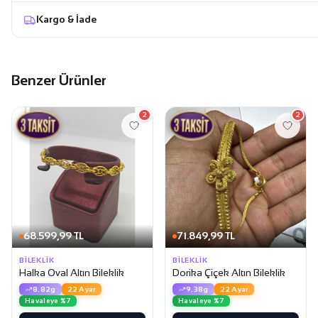
Kargo & İade
Benzer Ürünler
2
2
68.599,99 TL
71.849,99 TL
BILEKLIK
BILEKLIK
Halka Oval Altın Bileklik
Dorika Çiçek Altın Bileklik
8.82g
22 Ayar
9.38g
22 Ayar
Havaleye %7
Havaleye %7