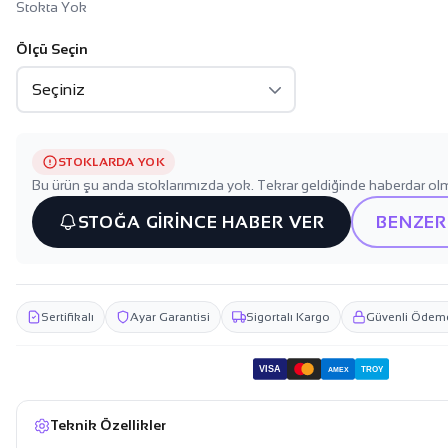
Stokta Yok
Ölçü Seçin
STOKLARDA YOK
Bu ürün şu anda stoklarımızda yok. Tekrar geldiğinde haberdar olm
STOĞA GİRİNCE HABER VER
BENZER
Sertifikalı
Ayar Garantisi
Sigortalı Kargo
Güvenli Ödem
VISA
TROY
AMEX
Teknik Özellikler