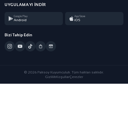
UYGULAMAYI İNDIR
Google Play
App Store
Android
iOS
Bizi Takip Edin
© 2026 Paksoy Kuyumculuk. Tüm hakları saklıdır.
Gizlilik
Koşullar
Çerezler