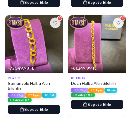
Sepete Ekle
Sepete Ekle
3
6
73.549,99 TL
61.249,99 TL
KLASIK
BILEKLIK
Samanyolu Halka Altın
Doch Halka Altın Bileklik
Bileklik
8.24g
22 Ayar
18 cm
Havaleye %7
9.26g
22 Ayar
20 CM
Havaleye %7
Sepete Ekle
Sepete Ekle