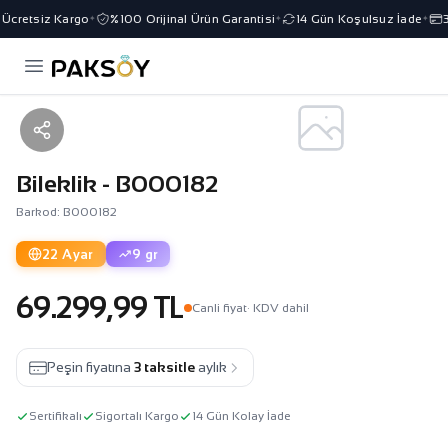
Ücretsiz Kargo
%100 Orijinal Ürün Garantisi
14 Gün Koşulsuz İade
3 
✦
✦
✦
Bileklik - B000182
Barkod: B000182
22 Ayar
9 gr
69.299,99 TL
Canli fiyat
· KDV dahil
Peşin fiyatına
3 taksitle
aylık
Sertifikalı
Sigortalı Kargo
14 Gün Kolay İade